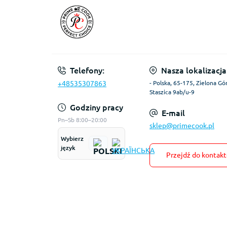
Telefony:
Nasza lokalizacja
+48535307863
- Polska, 65-175, Zielona Gór
Staszica 9ab/u-9
Godziny pracy
E-mail
Pn–Sb 8:00–20:00
sklep@primecook.pl
Wybierz
język
Przejdź do kontak