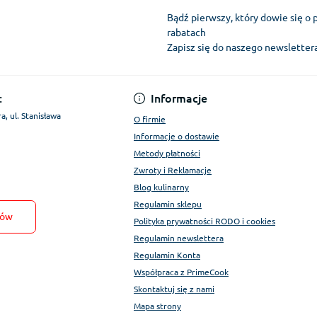
Bądź pierwszy, który dowie się o 
rabatach
Zapisz się do naszego newslette
Regulamin Konta
:
Informacje
a, ul. Stanisława
O firmie
Informacje o dostawie
Metody płatności
Zwroty i Reklamacje
Blog kulinarny
Regulamin sklepu
tów
Polityka prywatności RODO i cookies
Regulamin newslettera
Regulamin Konta
Współpraca z PrimeCook
Skontaktuj się z nami
Mapa strony