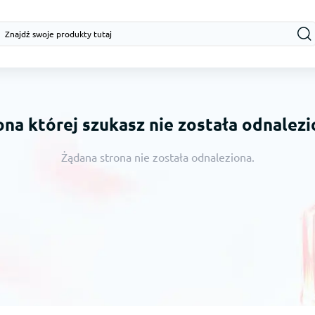
ona której szukasz nie została odnalezi
Żądana strona nie została odnaleziona.