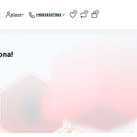
0
0
0
Klient
+48535307863
ona!