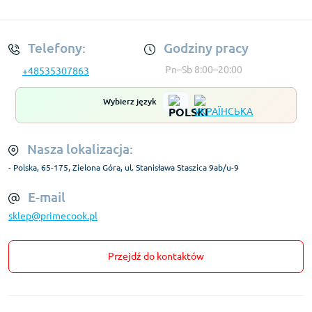
Regulamin Konta
Telefony:
Godziny pracy
Pn–Sb 8:00–20:00
+48535307863
Wybierz język
Nasza lokalizacja:
- Polska, 65-175, Zielona Góra, ul. Stanisława Staszica 9ab/u-9
E-mail
sklep@primecook.pl
Przejdź do kontaktów