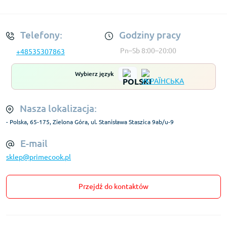
Regulamin Konta
Telefony:
Godziny pracy
Pn–Sb 8:00–20:00
+48535307863
Wybierz język
Nasza lokalizacja:
- Polska, 65-175, Zielona Góra, ul. Stanisława Staszica 9ab/u-9
E-mail
sklep@primecook.pl
Przejdź do kontaktów