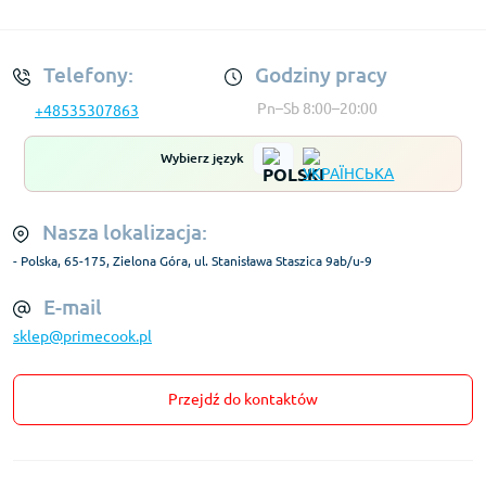
Regulamin Konta
Telefony:
Godziny pracy
Pn–Sb 8:00–20:00
+48535307863
Wybierz język
Nasza lokalizacja:
- Polska, 65-175, Zielona Góra, ul. Stanisława Staszica 9ab/u-9
E-mail
sklep@primecook.pl
Przejdź do kontaktów