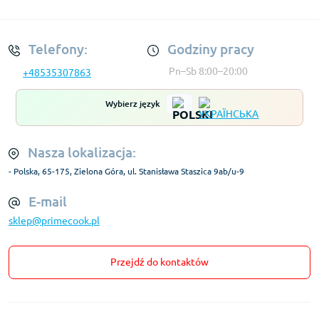
Regulamin Konta
Telefony:
Godziny pracy
Pn–Sb 8:00–20:00
+48535307863
Wybierz język
Nasza lokalizacja:
- Polska, 65-175, Zielona Góra, ul. Stanisława Staszica 9ab/u-9
E-mail
sklep@primecook.pl
Przejdź do kontaktów