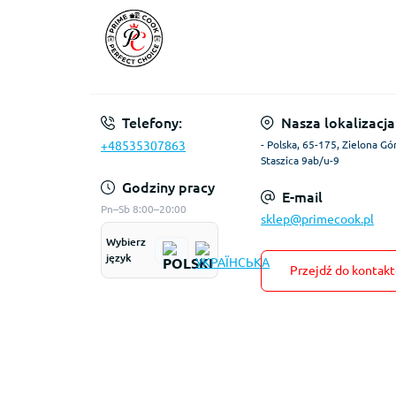
Telefony:
Nasza lokalizacja
+48535307863
- Polska, 65-175, Zielona Gór
Staszica 9ab/u-9
Godziny pracy
E-mail
Pn–Sb 8:00–20:00
sklep@primecook.pl
Wybierz
język
Przejdź do kontak