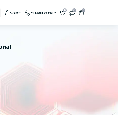
0
0
0
Klient
+48535307863
ona!