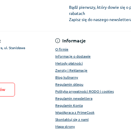
Bądź pierwszy, który dowie się o 
rabatach
Zapisz się do naszego newslette
Regulamin Konta
:
Informacje
a, ul. Stanisława
O firmie
Informacje o dostawie
Metody płatności
Zwroty i Reklamacje
Blog kulinarny
Regulamin sklepu
tów
Polityka prywatności RODO i cookies
Regulamin newslettera
Regulamin Konta
Współpraca z PrimeCook
Skontaktuj się z nami
Mapa strony