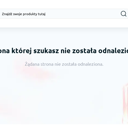
ona której szukasz nie została odnalezi
Żądana strona nie została odnaleziona.