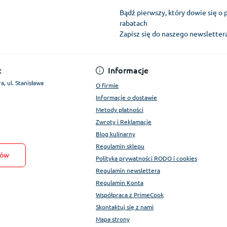
Bądź pierwszy, który dowie się o 
rabatach
Zapisz się do naszego newslette
Regulamin Konta
:
Informacje
a, ul. Stanisława
O firmie
Informacje o dostawie
Metody płatności
Zwroty i Reklamacje
Blog kulinarny
Regulamin sklepu
tów
Polityka prywatności RODO i cookies
Regulamin newslettera
Regulamin Konta
Współpraca z PrimeCook
Skontaktuj się z nami
Mapa strony