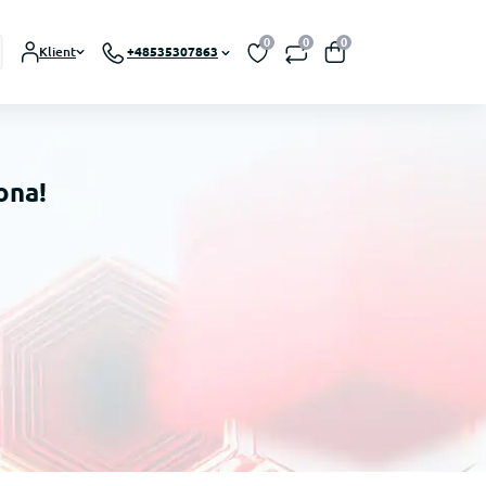
0
0
0
Klient
+48535307863
ona!