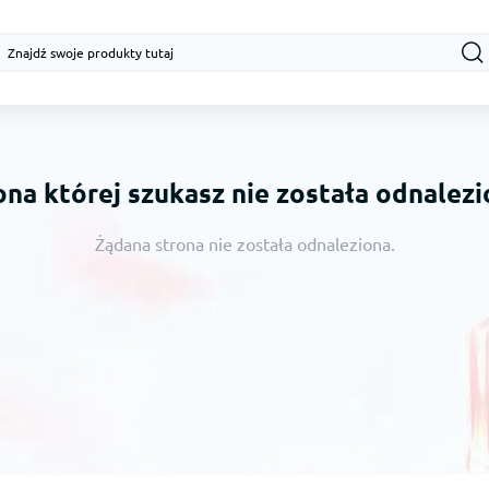
ona której szukasz nie została odnalezi
Żądana strona nie została odnaleziona.