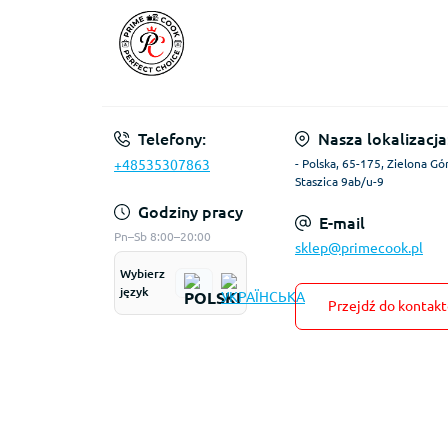
Telefony:
Nasza lokalizacja
+48535307863
- Polska, 65-175, Zielona Gór
Staszica 9ab/u-9
Godziny pracy
E-mail
Pn–Sb 8:00–20:00
sklep@primecook.pl
Wybierz
język
Przejdź do kontak