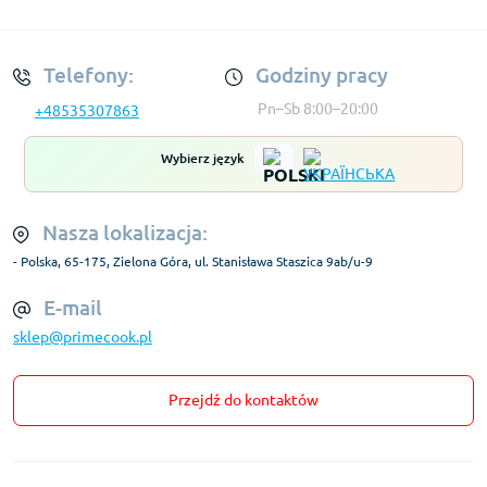
Regulamin Konta
Telefony:
Godziny pracy
Pn–Sb 8:00–20:00
+48535307863
Wybierz język
Nasza lokalizacja:
- Polska, 65-175, Zielona Góra, ul. Stanisława Staszica 9ab/u-9
E-mail
sklep@primecook.pl
Przejdź do kontaktów