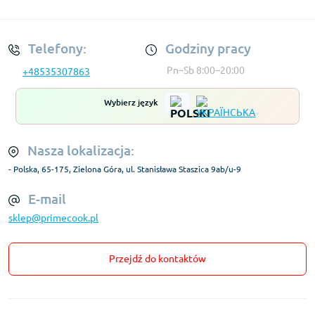
Regulamin Konta
Telefony:
Godziny pracy
Pn–Sb 8:00–20:00
+48535307863
Wybierz język
Nasza lokalizacja:
- Polska, 65-175, Zielona Góra, ul. Stanisława Staszica 9ab/u-9
E-mail
sklep@primecook.pl
Przejdź do kontaktów