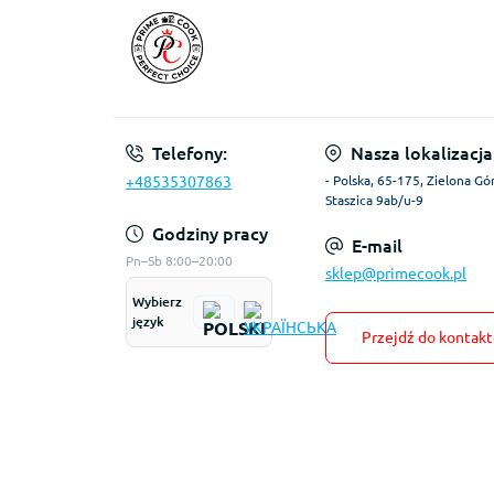
Telefony:
Nasza lokalizacja
+48535307863
- Polska, 65-175, Zielona Gór
Staszica 9ab/u-9
Godziny pracy
E-mail
Pn–Sb 8:00–20:00
sklep@primecook.pl
Wybierz
język
Przejdź do kontak