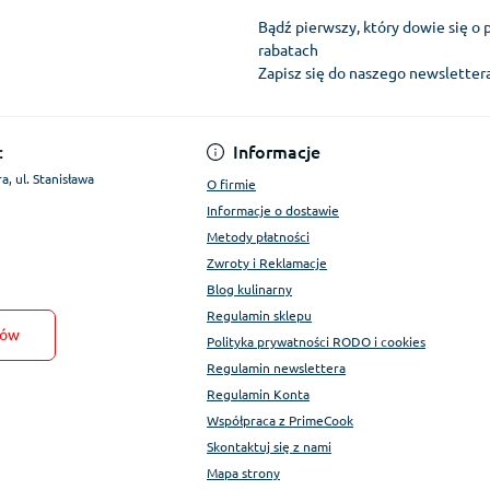
Bądź pierwszy, który dowie się o 
rabatach
Zapisz się do naszego newslette
Regulamin Konta
:
Informacje
a, ul. Stanisława
O firmie
Informacje o dostawie
Metody płatności
Zwroty i Reklamacje
Blog kulinarny
Regulamin sklepu
tów
Polityka prywatności RODO i cookies
Regulamin newslettera
Regulamin Konta
Współpraca z PrimeCook
Skontaktuj się z nami
Mapa strony