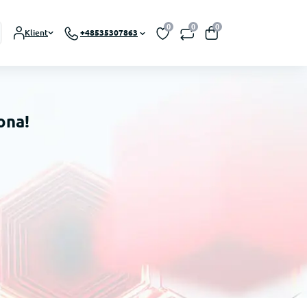
0
0
0
Klient
+48535307863
ona!