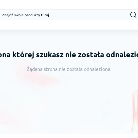
ona której szukasz nie została odnalezi
Żądana strona nie została odnaleziona.