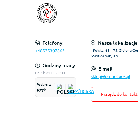
Telefony:
Nasza lokalizacja
+48535307863
- Polska, 65-175, Zielona Gór
Staszica 9ab/u-9
Godziny pracy
E-mail
Pn–Sb 8:00–20:00
sklep@primecook.pl
Wybierz
język
Przejdź do kontak