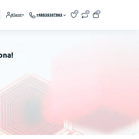
0
0
0
Klient
+48535307863
ona!