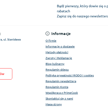
Bądź pierwszy, który dowie się o 
rabatach
Zapisz się do naszego newslette
Regulamin Konta
:
Informacje
a, ul. Stanisława
O firmie
Informacje o dostawie
Metody płatności
Zwroty i Reklamacje
Blog kulinarny
Regulamin sklepu
tów
Polityka prywatności RODO i cookies
Regulamin newslettera
Regulamin Konta
Współpraca z PrimeCook
Skontaktuj się z nami
Mapa strony