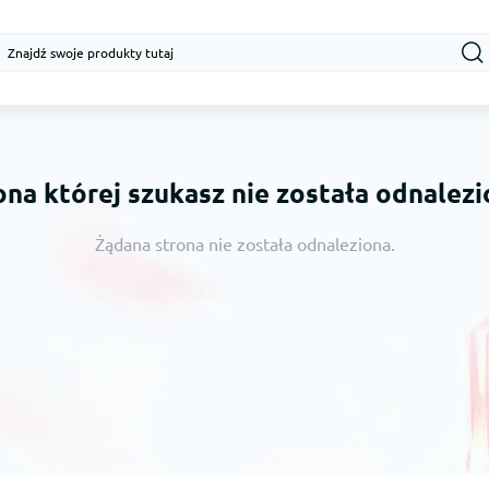
ona której szukasz nie została odnalezi
Żądana strona nie została odnaleziona.