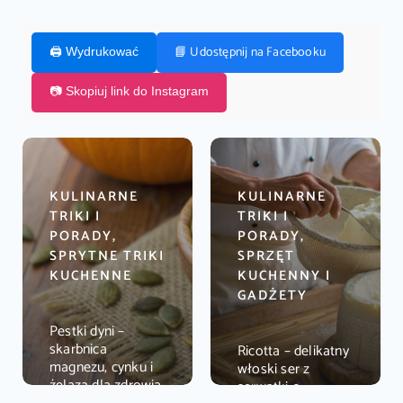
📘 Udostępnij na Facebooku
🖨️ Wydrukować
📷 Skopiuj link do Instagram
KULINARNE
KULINARNE
TRIKI I
TRIKI I
PORADY,
PORADY,
SPRYTNE TRIKI
SPRZĘT
KUCHENNE
KUCHENNY I
GADŻETY
Pestki dyni –
skarbnica
Ricotta – delikatny
magnezu, cynku i
włoski ser z
żelaza dla zdrowia
serwatki o