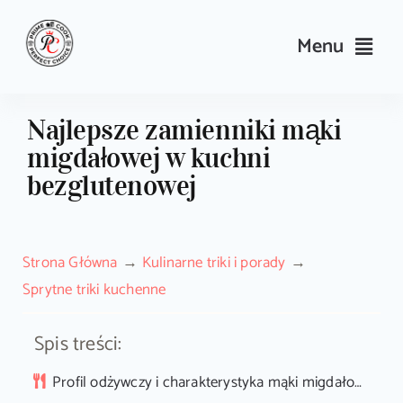
Skip
to
Menu
content
Przepisy
Najlepsze zamienniki mąki
migdałowej w kuchni
Kulinarne triki i porady
bezglutenowej
Wyposażenie
Strona Główna
Kulinarne triki i porady
Search
Sprytne triki kuchenne
for:
Spis treści:
Sklep PrimeCook
Profil odżywczy i charakterystyka mąki migdałowej