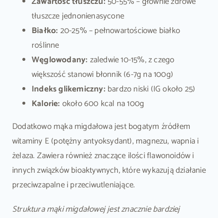
Zawartość tłuszczu:
50-55% – głównie zdrowe
tłuszcze jednonienasycone
Białko:
20-25% – pełnowartościowe białko
roślinne
Węglowodany:
zaledwie 10-15%, z czego
większość stanowi błonnik (6-7g na 100g)
Indeks glikemiczny:
bardzo niski (IG około 25)
Kalorie:
około 600 kcal na 100g
Dodatkowo mąka migdałowa jest bogatym źródłem
witaminy E (potężny antyoksydant), magnezu, wapnia i
żelaza. Zawiera również znaczące ilości flawonoidów i
innych związków bioaktywnych, które wykazują działanie
przeciwzapalne i przeciwutleniające.
Struktura mąki migdałowej jest znacznie bardziej