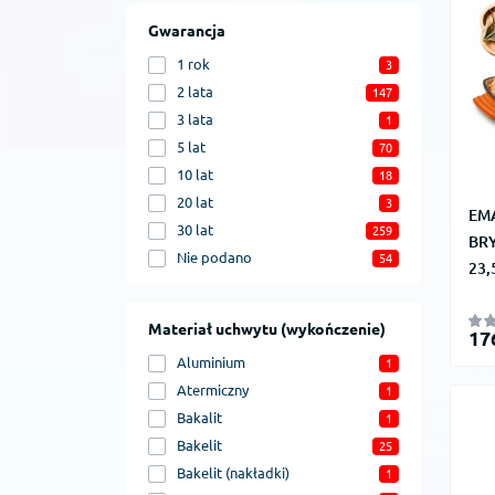
Gwarancja
1 rok
3
2 lata
147
3 lata
1
5 lat
70
10 lat
18
20 lat
3
EM
30 lat
259
BRY
Nie podano
54
23
Materiał uchwytu (wykończenie)
17
Aluminium
1
Atermiczny
1
Bakalit
1
Bakelit
25
Bakelit (nakładki)
1