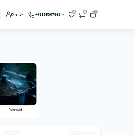
0
0
0
Klient
+48535307863
Pokrywki