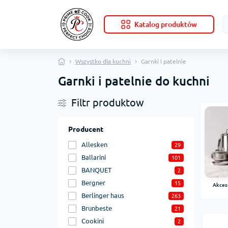
Katalog produktów
Wszystko dla kuchni
Garnki i patelnie
Garnki i patelnie do kuchni
Filtr produktow
Producent
Allesken
29
Ballarini
101
BANQUET
2
Bergner
15
Akceso
Berlinger haus
263
Brunbeste
21
Cookini
2