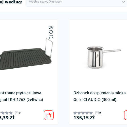
uj według:
stronna płyta grillowa
Dzbanek do spieniania mleka
ghoff KH-1262 (żeliwna)
Gefu CLAUDIO (300 ml)
0
0
3,39 Zł
135,15 Zł