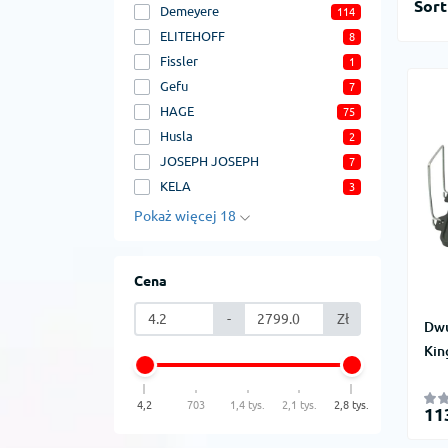
Sort
Demeyere
114
ELITEHOFF
8
Fissler
1
Gefu
7
HAGE
75
Husla
2
JOSEPH JOSEPH
7
KELA
3
Pokaż więcej 18
Cena
-
Zł
Dwu
Kin
4,2
703
1,4 tys.
2,1 tys.
2,8 tys.
11