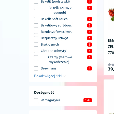
Bakelit (podstawki)
1
Bakelit czarny z
1
rosegold
Bakelit Soft-Touch
2
Bakelitowy soft-touch
3
Bezpieczeńny uchwyt
1
Bezpieczny uchwyt
1
EM
Brak danych
5
ŻE
Chłodne uchwyty
1
770
Czarny (matowe
1
wykończenie)
39
Drewniana
1
Pokaż więcej 141
Dostępność
W magazynie
1.4
k