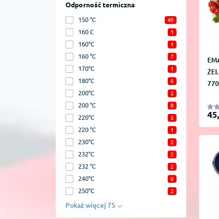
Odporność termiczna
150 °C
49
160 C
1
160°C
1
160 °C
7
EM
170°C
1
ŻE
180°C
6
770
200°C
2
200 °C
8
45
220°C
5
220 °C
1
230°C
2
232°C
2
232 °C
2
240°C
6
250°C
2
Pokaż więcej 75