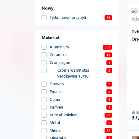
Nowy
Tylko nowo przybyli
58
Dzb
Materiał
Ori
Aluminium
552
Ceramika
11
Cromargan
1
Cromargan® stal
3
nierdzewna 18/10
Drewno
2
Emalia
4
Guma
3
Kamień
1
Kute aluminium
23
37
Metal
5
Miedź
22
Mineralny
1