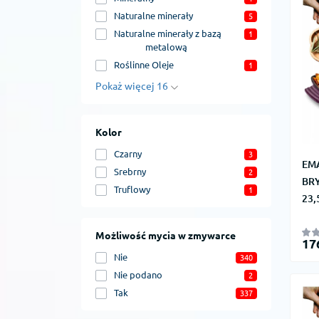
Naturalne minerały
5
Naturalne minerały z bazą
1
metalową
Roślinne Oleje
1
Pokaż więcej 16
Kolor
Czarny
3
EM
Srebrny
2
BRY
Truflowy
1
23
Możliwość mycia w zmywarce
17
Nie
340
Nie podano
2
Tak
337