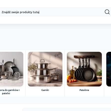
ria do garnków i
Garnki
Patelnie
patelni