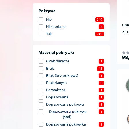
Pokrywa
Nie
319
EM
Nie podano
4
ŻEL
Tak
249
Materiał pokrywki
98
(Brak danych)
1
Brak
18
Brak (bez pokrywy)
1
Brak danych
5
Ceramiczna
1
Dopasowana
1
Dopasowana pokrywa
1
Dopasowana pokrywa
1
(stal)
Dopasowana pokrywka
1