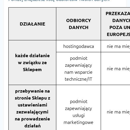
PRZEKAZA
ODBIORCY
DANYC
DZIAŁANIE
DANYCH
POZA UN
EUROPEJ
hostingodawca
nie ma mie
każde działanie
podmiot
w związku ze
zapewniający
nie ma mie
Sklepem
nam wsparcie
techniczne/IT
przebywanie na
stronie Sklepu z
podmiot
ustawieniami
zapewniający
zezwalającymi
nie ma mie
usługi
na prowadzenie
marketingowe
działań