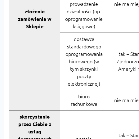
prowadzenie
nie ma mie
złożenie
działalności (np.
zamówienia w
oprogramowanie
Sklepie
księgowe)
dostawca
standardowego
oprogramowania
tak – Sta
biurowego (w
Zjednocz
tym skrzynki
Ameryki 
poczty
elektronicznej)
biuro
nie ma mie
rachunkowe
skorzystanie
przez Ciebie z
usług
tak – Sta