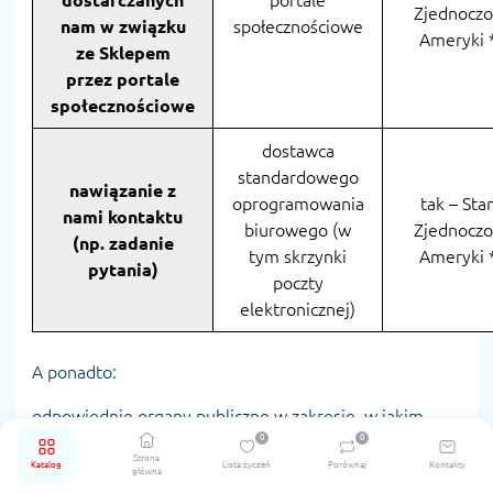
dostarczanych
portale
Zjednocz
nam w związku
społecznościowe
Ameryki 
ze Sklepem
przez portale
społecznościowe
dostawca
standardowego
nawiązanie z
oprogramowania
tak – Sta
nami kontaktu
biurowego (w
Zjednocz
(np. zadanie
tym skrzynki
Ameryki 
pytania)
poczty
elektronicznej)
A ponadto:
odpowiednie organy publiczne w zakresie, w jakim
0
0
jesteśmy zobowiązani do udostępnienia im danych.
Strona
PRZEKAZYWANIE DANYCH
Katalog
Lista życzeń
Porównaj
Kontakty
główna