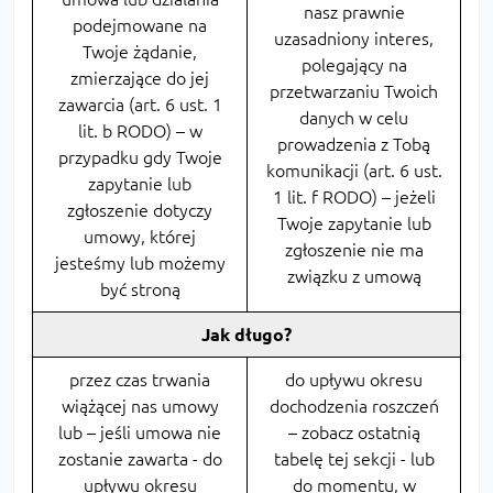
nasz prawnie
podejmowane na
uzasadniony interes,
Twoje żądanie,
polegający na
zmierzające do jej
przetwarzaniu Twoich
zawarcia (art. 6 ust. 1
danych w celu
lit. b RODO) – w
prowadzenia z Tobą
przypadku gdy Twoje
komunikacji (art. 6 ust.
zapytanie lub
1 lit. f RODO) – jeżeli
zgłoszenie dotyczy
Twoje zapytanie lub
umowy, której
zgłoszenie nie ma
jesteśmy lub możemy
związku z umową
być stroną
Jak długo?
przez czas trwania
do upływu okresu
wiążącej nas umowy
dochodzenia roszczeń
lub – jeśli umowa nie
– zobacz ostatnią
zostanie zawarta - do
tabelę tej sekcji - lub
upływu okresu
do momentu, w