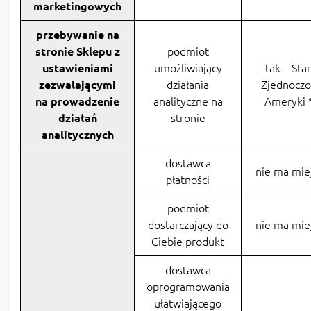
marketingowych
przebywanie na
stronie Sklepu z
podmiot
ustawieniami
umożliwiający
tak – Sta
zezwalającymi
działania
Zjednocz
na prowadzenie
analityczne na
Ameryki 
działań
stronie
analitycznych
dostawca
nie ma mie
płatności
podmiot
dostarczający do
nie ma mie
Ciebie produkt
dostawca
oprogramowania
ułatwiającego