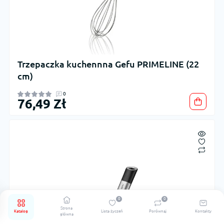
Trzepaczka kuchennna Gefu PRIMELINE (22
cm)
0
76,49 Zł
0
0
Strona
Katalog
Lista życzeń
Porównaj
Kontakty
główna