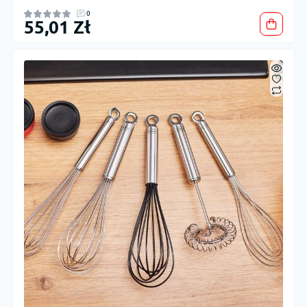
0
55,01 Zł