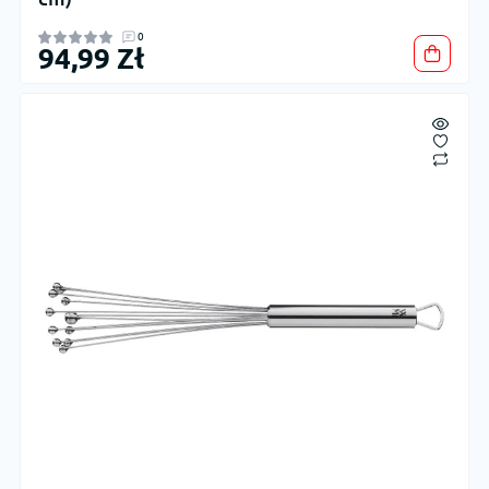
0
94,99 Zł