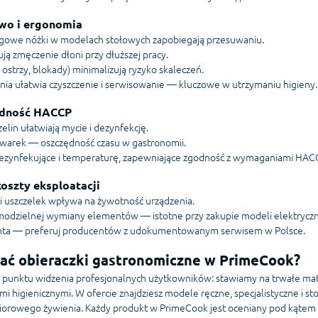
two i ergonomia
izgowe nóżki w modelach stołowych zapobiegają przesuwaniu.
ą zmęczenie dłoni przy dłuższej pracy.
ostrzy, blokady) minimalizują ryzyko skaleczeń.
nia ułatwia czyszczenie i serwisowanie — kluczowe w utrzymaniu higieny.
godność HACCP
zelin ułatwiają mycie i dezynfekcję.
warek — oszczędność czasu w gastronomii.
dezynfekujące i temperaturę, zapewniające zgodność z wymaganiami HAC
koszty eksploatacji
i uszczelek wpływa na żywotność urządzenia.
amodzielnej wymiany elementów — istotne przy zakupie modeli elektrycz
enta — preferuj producentów z udokumentowanym serwisem w Polsce.
ać obieraczki gastronomiczne w PrimeCook?
punktu widzenia profesjonalnych użytkowników: stawiamy na trwałe mater
 higienicznymi. W ofercie znajdziesz modele ręczne, specjalistyczne i 
biorowego żywienia. Każdy produkt w PrimeCook jest oceniany pod kątem wy