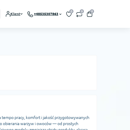
0
0
0
Klient
+48535307863
a tempo pracy, komfort i jakość przygotowywanych
do obierania warzyw i owoców — od prostych
ściwego modelu zmniejsza straty produktu, skraca