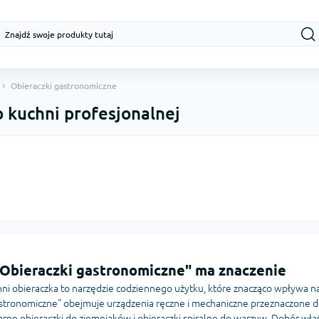
Obieraczki gastronomiczne
 kuchni profesjonalnej
"Obieraczki gastronomiczne" ma znaczenie
ni obieraczka to narzędzie codziennego użytku, które znacząco wpływa n
astronomiczne" obejmuje urządzenia ręczne i mechaniczne przeznaczone 
rne obieraczki do ziemniaków i obieraczki spiralne do warzyw. Dobór wła