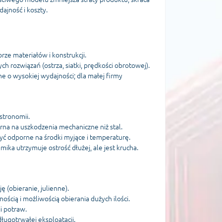
ajność i koszty.
ze materiałów i konstrukcji.
 rozwiązań (ostrza, siatki, prędkości obrotowej).
e o wysokiej wydajności; dla małej firmy
stronomii.
na na uszkodzenia mechaniczne niż stal.
ć odporne na środki myjące i temperaturę.
ika utrzymuje ostrość dłużej, ale jest krucha.
 (obieranie, julienne).
ścią i możliwością obierania dużych ilości.
i potraw.
ługotrwałej eksploatacji.