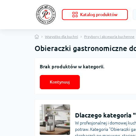
Katalog produktów
Wszystko dla kuchni
Przybory i akcesoria kuchenne
Obieraczki gastronomiczne do
Brak produktów w kategorii.
Kontynuuj
Dlaczego kategoria 
W profesjonalnej i domowej kuch
potraw. Kategoria "Obieraczki g
skrobaczek po masywne, stacjona