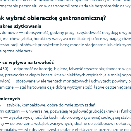
zmęczenie personelu, co w gastronomii przekłada się bezpośrednio na wyd
jak wybrać obieraczkę gastronomiczną?
 zakres użytkowania
 domowe — intensywność, godziny pracy i częstotliwość decydują o wybor
 marchew, jabłka, buraki czy warzywa o delikatnej skórce wymagają różnych
estauracji i stołówek priorytetem będą modele stacjonarne lub elektryczn
 ręczne obieraczki.
— co wpływa na trwałość
I 430) — odporność na korozję, higiena, łatwość czyszczenia; standard w ga
przewodząca ciepło konstrukcja w niektórych częściach, ale mniej odpor
 nylon) — stosowane w elementach montażowych i uchwytach; powinny by
amiczne — stal hartowana daje dobrą wytrzymałość i łatwe ostrzenie; ceram
omicznych
e — szybkie, kompaktowe, dobre do mniejszych zadań.
i ostrzami — uniwersalne, pozwalają regulować grubość skrawka i funkcję
e — wysoka wydajność dla kuchni zbiorowego żywienia; cechują się stabilno
racji — do tworzenia wstążek warzywnych, idealne do coldboxów i dekoracj
mniaków — cylindryczne, często zasilane elektrycznie, przeznaczone do d