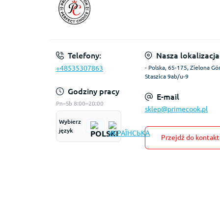
Telefony:
Nasza lokalizacja
+48535307863
- Polska, 65-175, Zielona Gór
Staszica 9ab/u-9
Godziny pracy
E-mail
Pn–Sb 8:00–20:00
sklep@primecook.pl
Wybierz
język
Przejdź do kontak