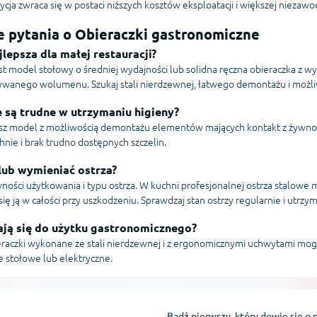
cja zwraca się w postaci niższych kosztów eksploatacji i większej niezawo
e pytania o Obieraczki gastronomiczne
lepsza dla małej restauracji?
est model stołowy o średniej wydajności lub solidna ręczna obieraczka z 
ywanego wolumenu. Szukaj stali nierdzewnej, łatwego demontażu i możli
e są trudne w utrzymaniu higieny?
sz model z możliwością demontażu elementów mających kontakt z żywnośc
nie i brak trudno dostępnych szczelin.
 lub wymieniać ostrza?
ności użytkowania i typu ostrza. W kuchni profesjonalnej ostrza stalowe
 się ją w całości przy uszkodzeniu. Sprawdzaj stan ostrzy regularnie i utr
ają się do użytku gastronomicznego?
eraczki wykonane ze stali nierdzewnej i z ergonomicznymi uchwytami mog
stołowe lub elektryczne.
Bądź pierwszy, który dowie się o 