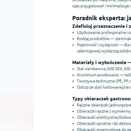
czas przygotowań i minimalizuje 
Poradnik eksperta: 
Zdefiniuj przeznaczenie i
Użytkowanie profesjonalne vs.
Rodzaj produktów — ziemniaki,
Pojemność i wydajność — dla r
cateringowej wystarczą solidne
Materiały i wykończenie 
Stal nierdzewna (AISI 304, AIS
Aluminium anodowane — lekka, 
Tworzywa techniczne (PE, PP,
Ostrza ze stali hartowanej/cer
Typy obieraczek gastron
Ręczne obieraczki jednoręczn
Obieraczki ręczne z wymiennym
Obieraczki elektryczne/stołow
Obieraczki spiralne i do deko
Obieraczki przemysłowe do zie