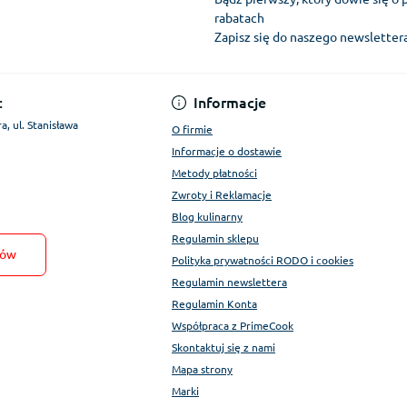
rabatach
Zapisz się do naszego newslette
Regulamin Konta
:
Informacje
a, ul. Stanisława
O firmie
Informacje o dostawie
Metody płatności
Zwroty i Reklamacje
Blog kulinarny
Regulamin sklepu
tów
Polityka prywatności RODO i cookies
Regulamin newslettera
Regulamin Konta
Współpraca z PrimeCook
Skontaktuj się z nami
Mapa strony
Marki