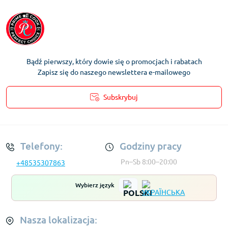
Bądź pierwszy, który dowie się o promocjach i rabatach
Zapisz się do naszego newslettera e-mailowego
Subskrybuj
Regulamin Konta
Telefony:
Godziny pracy
Pn–Sb 8:00–20:00
+48535307863
Wybierz język
Nasza lokalizacja: