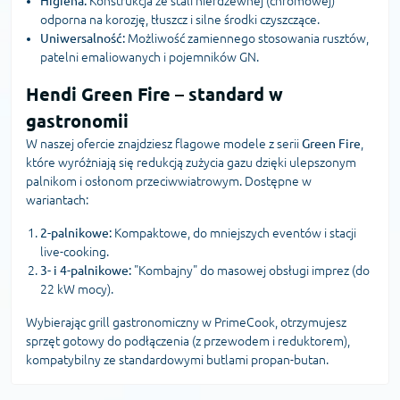
Higiena:
Konstrukcja ze stali nierdzewnej (chromowej)
odporna na korozję, tłuszcz i silne środki czyszczące.
Uniwersalność:
Możliwość zamiennego stosowania rusztów,
patelni emaliowanych i pojemników GN.
Hendi Green Fire – standard w
gastronomii
W naszej ofercie znajdziesz flagowe modele z serii
Green Fire
,
które wyróżniają się redukcją zużycia gazu dzięki ulepszonym
palnikom i osłonom przeciwwiatrowym. Dostępne w
wariantach:
2-palnikowe:
Kompaktowe, do mniejszych eventów i stacji
live-cooking.
3- i 4-palnikowe:
"Kombajny" do masowej obsługi imprez (do
22 kW mocy).
Wybierając grill gastronomiczny w PrimeCook, otrzymujesz
sprzęt gotowy do podłączenia (z przewodem i reduktorem),
kompatybilny ze standardowymi butlami propan-butan.