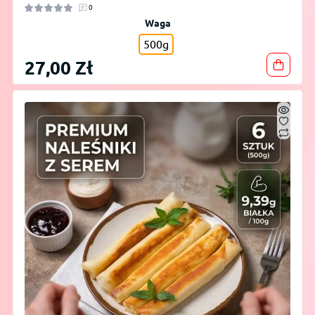
0
Waga
500g
27,00 Zł