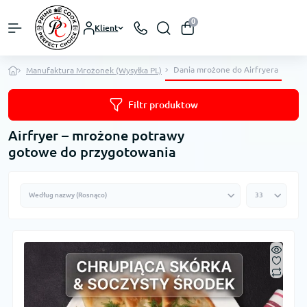
0
Klient
Dania mrożone do Airfryera
Manufaktura Mrożonek (Wysyłka PL)
Filtr produktow
Airfryer – mrożone potrawy
gotowe do przygotowania