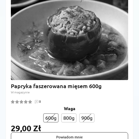
Papryka faszerowana mięsem 600g
W magazynie
0
Waga
600g
800g
900g
29,00 Zł
Powiadom mnie