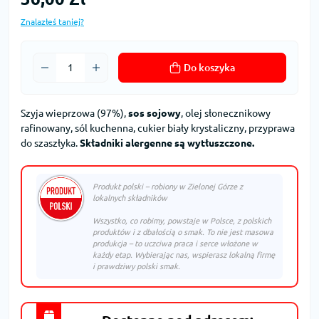
Znalazłeś taniej?
Do koszyka
Szyja wieprzowa (97%),
sos sojowy
, olej słonecznikowy
rafinowany, sól kuchenna, cukier biały krystaliczny, przyprawa
do szaszłyka.
Składniki alergenne są wytłuszczone.
Produkt polski – robiony w Zielonej Górze z
lokalnych składników
Wszystko, co robimy, powstaje w Polsce, z polskich
produktów i z dbałością o smak. To nie jest masowa
produkcja – to uczciwa praca i serce włożone w
każdy etap. Wybierając nas, wspierasz lokalną firmę
i prawdziwy polski smak.