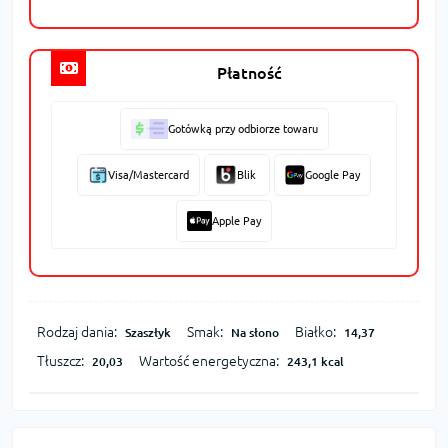
Płatność
Gotówką przy odbiorze towaru
Visa/Mastercard
Blik
Google Pay
Apple Pay
Rodzaj dania:
Smak:
Białko:
Szaszłyk
Na słono
14,37
Tłuszcz:
Wartość energetyczna:
20,03
243,1 kcal