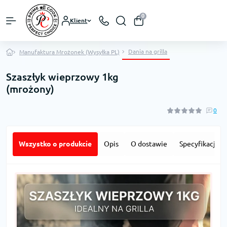
0
Klient
Dania na grilla
Manufaktura Mrożonek (Wysyłka PL)
Szaszłyk wieprzowy 1kg
(mrożony)
0
Wszystko o produkcie
Opis
O dostawie
Specyfikacja