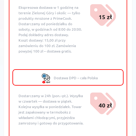
Ekspresowa dostawa w 1 godzinę na
terenie Zielonej Góry i okolic — tylko
15 zł
produkty mrożone z PrimeCook.
Dostarczamy od poniedziałku do
soboty, w godzinach od 8:00 do 20:00.
Podaj dokładny adres dostawy.
Koszt dostawy: 15,00 zł przy
zamówieniu do 100 zł. Zamówienia
powyżej 100 zł – dostawa gratis.
Dostawa DPD – cała Polska
Dostarczamy w 24h (pon.–pt.). Wysyłka
w czwartek — dostawa w piątek.
40 zł
Kolejna wysyłka w poniedziałek. Towar
jest zapakowany w termoboks z
wkładami chłodzącymi, przyjeżdża
zamrożony i gotowy do przygotowania.