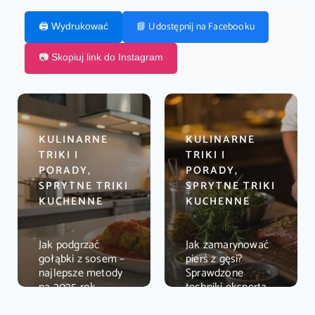
📘 Udostępnij na Facebooku
🖨️ Wydrukować
📷 Skopiuj link do Instagram
KULINARNE
KULINARNE
TRIKI I
TRIKI I
PORADY,
PORADY,
SPRYTNE TRIKI
SPRYTNE TRIKI
KUCHENNE
KUCHENNE
Jak podgrzać
Jak zamarynować
gołąbki z sosem –
pierś z gęsi?
najlepsze metody
Sprawdzone
na 2025 rok
techniki eksperta
2025