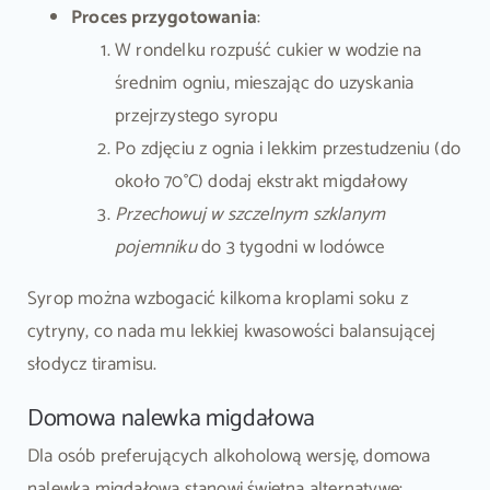
Proces przygotowania
:
W rondelku rozpuść cukier w wodzie na
średnim ogniu, mieszając do uzyskania
przejrzystego syropu
Po zdjęciu z ognia i lekkim przestudzeniu (do
około 70°C) dodaj ekstrakt migdałowy
Przechowuj w szczelnym szklanym
pojemniku
do 3 tygodni w lodówce
Syrop można wzbogacić kilkoma kroplami soku z
cytryny, co nada mu lekkiej kwasowości balansującej
słodycz tiramisu.
Domowa nalewka migdałowa
Dla osób preferujących alkoholową wersję, domowa
nalewka migdałowa stanowi świetną alternatywę: