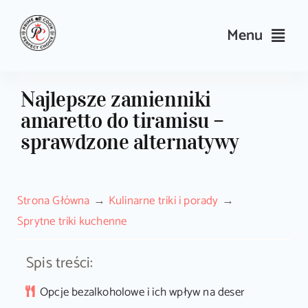
Skip
to
Menu
content
Przepisy
Najlepsze zamienniki
amaretto do tiramisu –
Kulinarne triki i porady
sprawdzone alternatywy
Wyposażenie
Strona Główna
Kulinarne triki i porady
Search
Sprytne triki kuchenne
for:
Spis treści:
Sklep PrimeCook
Opcje bezalkoholowe i ich wpływ na deser