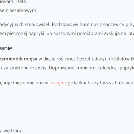
wkami i fetą
 sosem sezamowym
tradycyjnych smarowideł. Podstawowy hummus z soczewicy przy
kiem pieczonej papryki lub suszonymi pomidorami zyskują na in
wanie
zamiennik mięsa
w diecie roślinnej. Sekret udanych kotletów
ta czy zmielone orzechy. Doprawione kuminem, kolendrą i papryk
tępuje mięso mielone w
lasagne
, gołąbkach czy farszach do war
ka wędzona