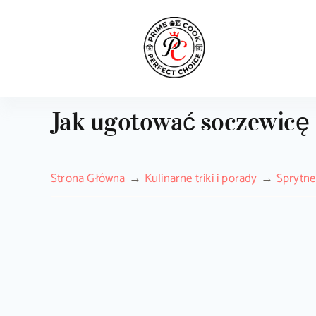
Skip
to
content
Jak ugotować soczewicę 
Strona Główna
Kulinarne triki i porady
Sprytne