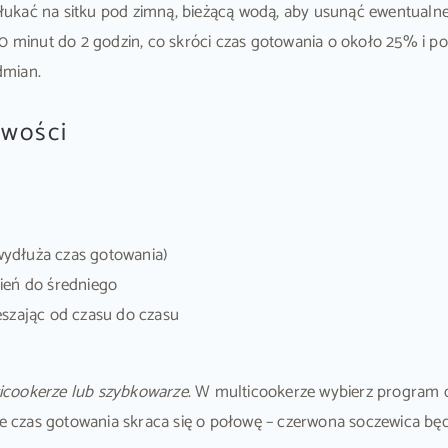
ukać na sitku pod zimną, bieżącą wodą, aby usunąć ewentualne 
minut do 2 godzin, co skróci czas gotowania o około 25% i p
dmian.
owości
 wydłuża czas gotowania)
ień do średniego
eszając od czasu do czasu
icookerze lub szybkowarze
. W multicookerze wybierz program 
czas gotowania skraca się o połowę – czerwona soczewica będ