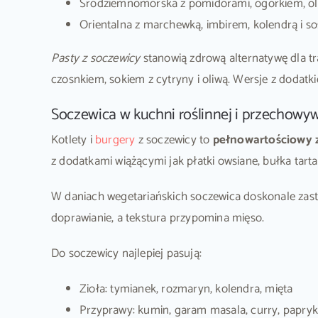
Śródziemnomorska z pomidorami, ogórkiem, oli
Orientalna z marchewką, imbirem, kolendrą i
Pasty z soczewicy
stanowią zdrową alternatywę dla 
czosnkiem, sokiem z cytryny i oliwą. Wersje z dodat
Soczewica w kuchni roślinnej i przechowy
Kotlety i
burgery
z soczewicy to
pełnowartościowy 
z dodatkami wiążącymi jak płatki owsiane, bułka tar
W daniach wegetariańskich soczewica doskonale zas
doprawianie, a tekstura przypomina mięso.
Do soczewicy najlepiej pasują:
Zioła: tymianek, rozmaryn, kolendra, mięta
Przyprawy: kumin, garam masala, curry, papry