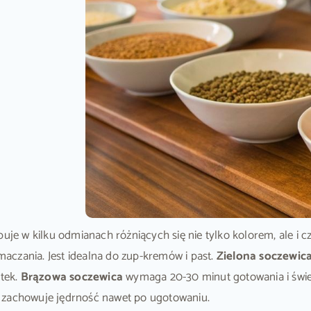
puje w kilku odmianach różniących się nie tylko kolorem, ale i
amaczania. Jest idealna do zup-kremów i past.
Zielona soczewic
atek.
Brązowa soczewica
wymaga 20-30 minut gotowania i świe
i zachowuje jędrność nawet po ugotowaniu.