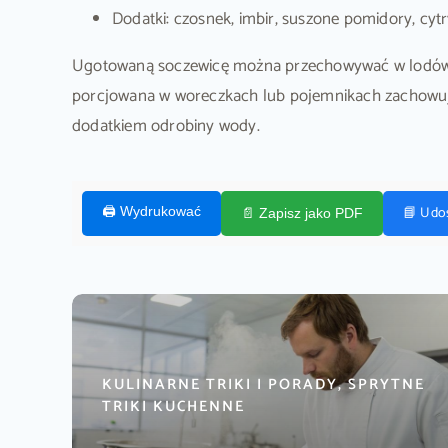
Dodatki: czosnek, imbir, suszone pomidory, cyt
Ugotowaną soczewicę można przechowywać w lodówc
porcjowana w woreczkach lub pojemnikach zachowuje
dodatkiem odrobiny wody.
📘 Udo
🖨️ Wydrukować
📄 Zapisz jako PDF
KULINARNE TRIKI I PORADY, SPRYTNE
TRIKI KUCHENNE