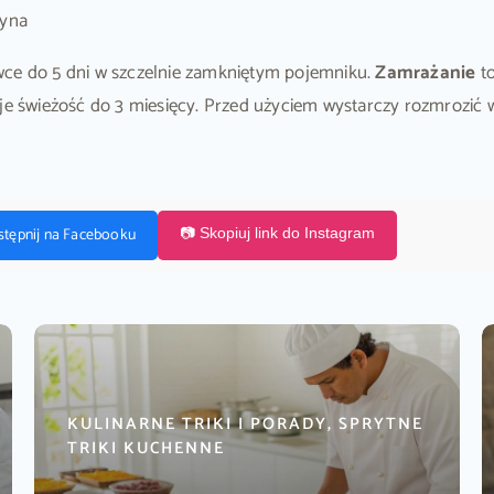
ryna
e do 5 dni w szczelnie zamkniętym pojemniku.
Zamrażanie
to
 świeżość do 3 miesięcy. Przed użyciem wystarczy rozmrozić w
stępnij na Facebooku
📷 Skopiuj link do Instagram
KULINARNE TRIKI I PORADY, SPRYTNE
TRIKI KUCHENNE