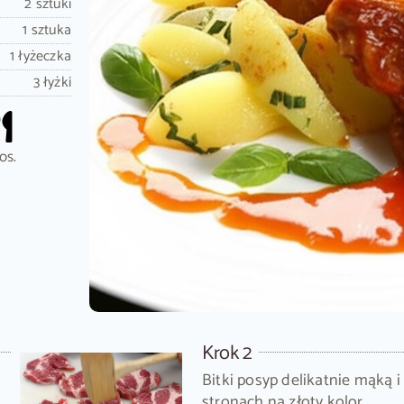
2 sztuki
1 sztuka
1 łyżeczka
3 łyżki
os.
Krok 2
Bitki posyp delikatnie mąką 
stronach na złoty kolor.