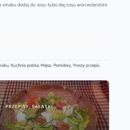
ego smaku dodaj do sosu łyżeczkę sosu worcestershire
kroku
,
Kuchnia polska
,
Mięso
,
Pomidory
,
Prosty przepis
,
PRZEPISY, SAŁATKI