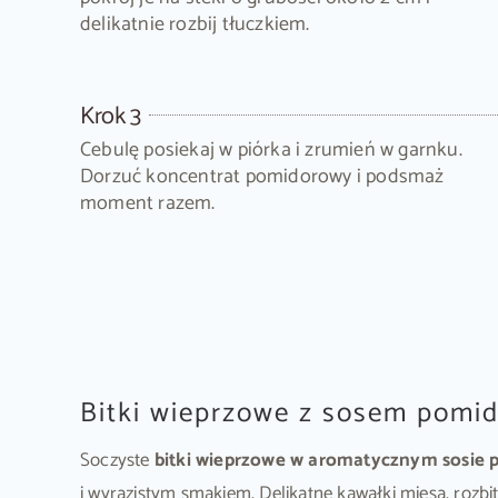
delikatnie rozbij tłuczkiem.
Krok 3
Cebulę posiekaj w piórka i zrumień w garnku.
Dorzuć koncentrat pomidorowy i podsmaż
moment razem.
Bitki wieprzowe z sosem pomid
Soczyste
bitki wieprzowe w aromatycznym sosi
i wyrazistym smakiem. Delikatne kawałki mięsa, rozb