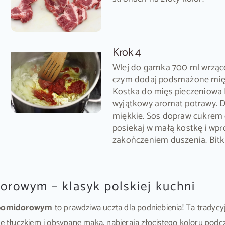
Krok 4
Wlej do garnka 700 ml wrzące
czym dodaj podsmażone mięs
Kostka do mięs pieczeniowa 
wyjątkowy aromat potrawy. Du
miękkie. Sos dopraw cukrem
posiekaj w małą kostkę i wp
zakończeniem duszenia. Bitki
orowym – klasyk polskiej kuchni
e pomidorowym
to prawdziwa uczta dla podniebienia! Ta tradyc
ite tłuczkiem i obsypane mąką, nabierają złocistego koloru po