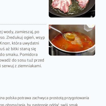
j wody, zamieszaj, po
o. Zredukuj ogień, wsyp
Knorr, która uwydatni
ś aż bitki staną się
 do smaku. Pomidora
rowadź do sosu tuż przed
 serwuj z ziemniakami.
yjna polska potrawa zachwyca prostotą przygotowania
dczas obsmażania, by następnie oddać swój smak