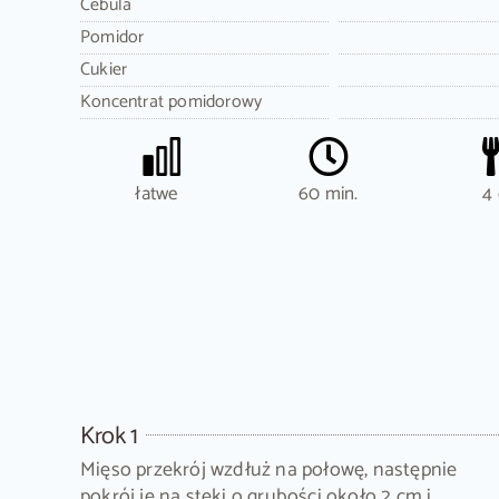
Cebula
Pomidor
Cukier
Koncentrat pomidorowy
łatwe
60 min.
4 
Krok 1
Mięso przekrój wzdłuż na połowę, następnie
pokrój je na steki o grubości około 2 cm i