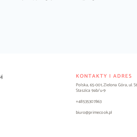
KONTAKTY I ADRES
uj
Polska, 65-001, Zielona Góra, ul. 
Staszica 9ab/u-9
+48535307863
biuro@primecook.pl