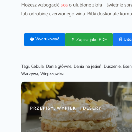
Możesz wzbogacić
sos
o ulubione zioła – świetnie sp
lub odrobinę czerwonego wina. Bitki doskonale komp
📘 Udo
🖨️ Wydrukować
📄 Zapisz jako PDF
Tagi:
Cebula
,
Dania główne
,
Dania na jesień
,
Duszenie
,
Esen
Warzywa
,
Wieprzowina
PRZEPISY, WYPIEKI I DESERY