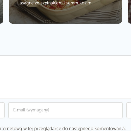
Lasagne ze szpinakiem i serem kozim
ę internetową w tej przeglądarce do następnego komentowania.