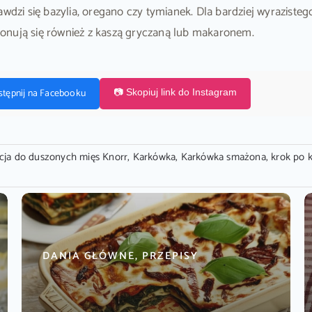
rawdzi się bazylia, oregano czy tymianek. Dla bardziej wyrazist
onują się również z kaszą gryczaną lub makaronem.
stępnij na Facebooku
📷 Skopiuj link do Instagram
cja do duszonych mięs Knorr
,
Karkówka
,
Karkówka smażona
,
krok po 
DANIA GŁÓWNE, PRZEPISY