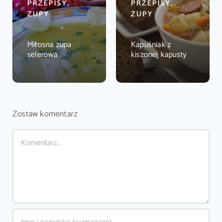
PRZEPISY,
PRZEPISY,
ZUPY
ZUPY
Miłosna zupa
Kapuśniak z
selerowa
kiszonej kapusty
Zostaw komentarz
Comment