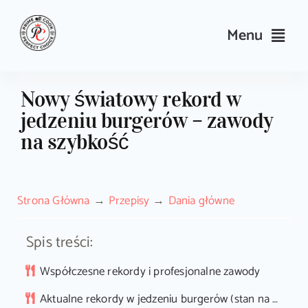
Skip
to
Menu
content
Przepisy
Nowy światowy rekord w
jedzeniu burgerów – zawody
Kulinarne triki i porady
na szybkość
Wyposażenie
Strona Główna
Przepisy
Dania główne
Search
for:
Spis treści:
Sklep PrimeCook
Współczesne rekordy i profesjonalne zawody
Aktualne rekordy w jedzeniu burgerów (stan na 2025 rok)