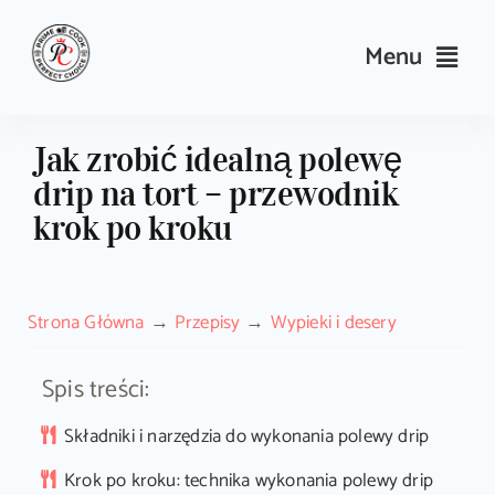
Skip
to
Menu
content
Przepisy
Jak zrobić idealną polewę
drip na tort – przewodnik
Kulinarne triki i porady
krok po kroku
Wyposażenie
Strona Główna
Przepisy
Wypieki i desery
Search
for:
Spis treści:
Sklep PrimeCook
Składniki i narzędzia do wykonania polewy drip
Krok po kroku: technika wykonania polewy drip