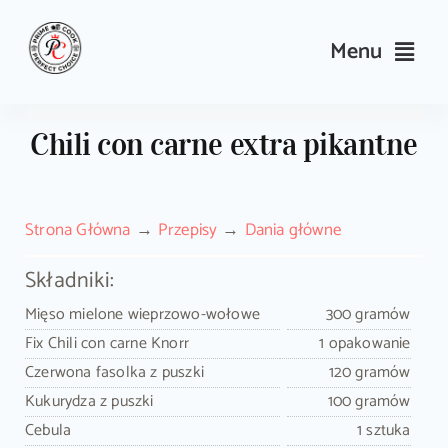
Skip
to
Menu
content
Przepisy
Chili con carne extra pikantne
Kulinarne triki i porady
Strona Główna
Przepisy
Dania główne
Wyposażenie
Składniki:
Search
Mięso mielone wieprzowo-wołowe
300 gramów
for:
Fix Chili con carne Knorr
1 opakowanie
Czerwona fasolka z puszki
120 gramów
Sklep PrimeCook
Kukurydza z puszki
100 gramów
Cebula
1 sztuka