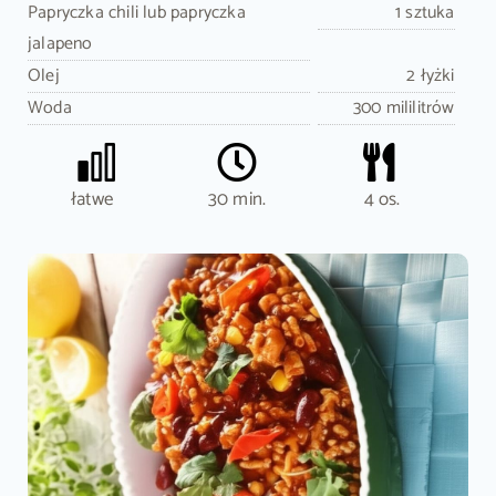
Papryczka chili lub papryczka
1 sztuka
jalapeno
Olej
2 łyżki
Woda
300 mililitrów
łatwe
30 min.
4 os.