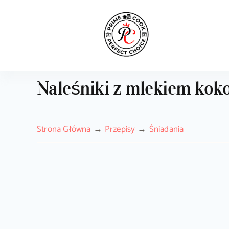
Skip
to
content
Naleśniki z mlekiem kok
Strona Główna
Przepisy
Śniadania