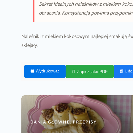
Sekret idealnych naleśników z mlekiem kokoso
obracania. Konsystencja powinna przypomin
Naleśniki z mlekiem kokosowym najlepiej smakują św
sklejały.
📘 Udo
🖨️ Wydrukować
📄 Zapisz jako PDF
DANIA GŁÓWNE, PRZEPISY