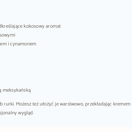
odkreślające kokosowy aromat
osowymi
krem i cynamonem
nią meksykańską
y lub rurki. Możesz też ułożyć je warstwowo, przekładając krem
sjonalny wygląd.