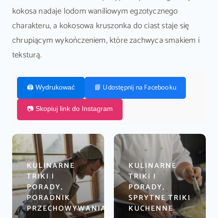
kokosa nadaje lodom waniliowym egzotycznego
charakteru, a kokosowa kruszonka do ciast staje się
chrupiącym wykończeniem, które zachwyca smakiem i
teksturą.
📘 Udostępnij na Facebooku
🖨️ Wydrukować
📷 Skopiuj link do Instagram
KULINARNE
KULINARNE
TRIKI I
TRIKI I
PORADY,
PORADY,
PORADNIK
SPRYTNE TRIKI
PRZECHOWYWANIA
KUCHENNE