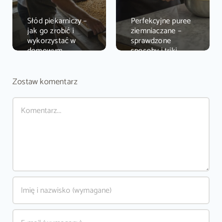
Słód piekarniczy –
Perfekcyjne puree
jak go zrobić i
ziemniaczane –
wykorzystać w
sprawdzone
domowym
sposoby i triki
wypieku
2025
Zostaw komentarz
Comment