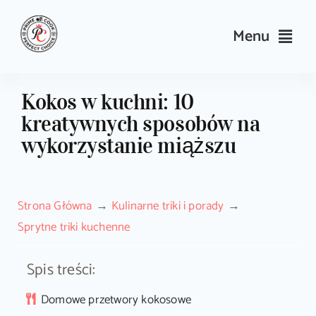
Skip
to
Menu
content
Przepisy
Kokos w kuchni: 10
kreatywnych sposobów na
Kulinarne triki i porady
wykorzystanie miąższu
Wyposażenie
Strona Główna
Kulinarne triki i porady
Search
Sprytne triki kuchenne
for:
Spis treści:
Sklep PrimeCook
Domowe przetwory kokosowe