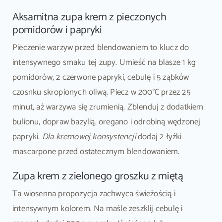
Aksamitna zupa krem z pieczonych
pomidorów i papryki
Pieczenie warzyw przed blendowaniem to klucz do
intensywnego smaku tej zupy. Umieść na blasze 1 kg
pomidorów, 2 czerwone papryki, cebulę i 5 ząbków
czosnku skropionych oliwą. Piecz w 200°C przez 25
minut, aż warzywa się zrumienią. Zblenduj z dodatkiem
bulionu, dopraw bazylią, oregano i odrobiną wędzonej
papryki.
Dla kremowej konsystencji
dodaj 2 łyżki
mascarpone przed ostatecznym blendowaniem.
Zupa krem z zielonego groszku z miętą
Ta wiosenna propozycja zachwyca świeżością i
intensywnym kolorem. Na maśle zeszklij cebulę i