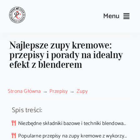
Skip
to
Menu
content
Przepisy
Najlepsze zupy kremowe:
przepisy i porady na idealny
Kulinarne triki i porady
efekt z blenderem
Wyposażenie
Strona Główna
Przepisy
Zupy
Search
for:
Spis treści:
Sklep PrimeCook
Niezbędne składniki bazowe i techniki blendowania
Popularne przepisy na zupy kremowe z wykorzystaniem blendera