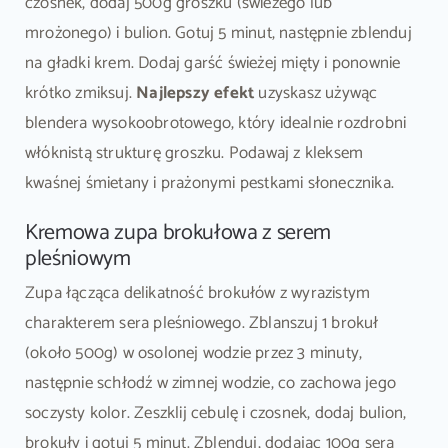
czosnek, dodaj 500g groszku (świeżego lub
mrożonego) i bulion. Gotuj 5 minut, następnie zblenduj
na gładki krem. Dodaj garść świeżej mięty i ponownie
krótko zmiksuj.
Najlepszy efekt
uzyskasz używąc
blendera wysokoobrotowego, który idealnie rozdrobni
włóknistą strukturę groszku. Podawaj z kleksem
kwaśnej śmietany i prażonymi pestkami słonecznika.
Kremowa zupa brokułowa z serem
pleśniowym
Zupa łącząca delikatność brokułów z wyrazistym
charakterem sera pleśniowego. Zblanszuj 1 brokuł
(około 500g) w osolonej wodzie przez 3 minuty,
następnie schłodź w zimnej wodzie, co zachowa jego
soczysty kolor. Zeszklij cebulę i czosnek, dodaj bulion,
brokuły i gotuj 5 minut. Zblenduj, dodając 100g sera