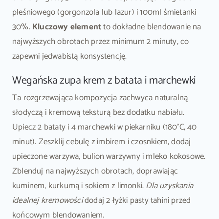
pleśniowego (gorgonzola lub lazur) i 100ml śmietanki
30%.
Kluczowy element
to dokładne blendowanie na
najwyższych obrotach przez minimum 2 minuty, co
zapewni jedwabistą konsystencję.
Wegańska zupa krem z batata i marchewki
Ta rozgrzewająca kompozycja zachwyca naturalną
słodyczą i kremową teksturą bez dodatku nabiału.
Upiecz 2 bataty i 4 marchewki w piekarniku (180°C, 40
minut). Zeszklij cebulę z imbirem i czosnkiem, dodaj
upieczone warzywa, bulion warzywny i mleko kokosowe.
Zblenduj na najwyższych obrotach, doprawiając
kuminem, kurkumą i sokiem z limonki.
Dla uzyskania
idealnej kremowości
dodaj 2 łyżki pasty tahini przed
końcowym blendowaniem.