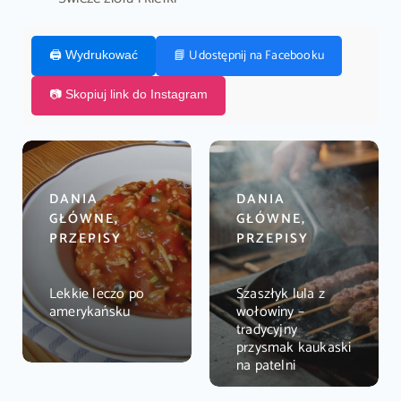
📘 Udostępnij na Facebooku
🖨️ Wydrukować
📷 Skopiuj link do Instagram
DANIA
DANIA
GŁÓWNE,
GŁÓWNE,
PRZEPISY
PRZEPISY
Lekkie leczo po
Szaszłyk lula z
amerykańsku
wołowiny –
tradycyjny
przysmak kaukaski
na patelni