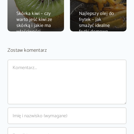
Skórka kiwi – czy
Najlepszy olej do
warto jeść kiwi ze
frytek – jak
skórką i jakie ma
smażyć idealne
właściwości
frytki domowe
Zostaw komentarz
Comment