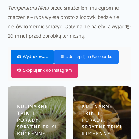
Temperatura filetu
przed smażeniem ma ogromne
znaczenie – ryba wyjęta prosto z lodówki będzie się
nierównomiernie smażyć. Optymalnie należy ją wyjąć 15-
20 minut przed obróbką termiczną.
📘 Udostępnij na Facebooku
🖨️ Wydrukować
📷 Skopiuj link do Instagram
KULINARNE
KULINARNE
TRIKI I
TRIKI I
PORADY,
PORADY,
SPRYTNE TRIKI
SPRYTNE TRIKI
KUCHENNE
KUCHENNE