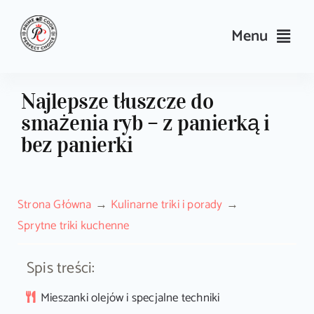
Skip
to
Menu
content
Przepisy
Najlepsze tłuszcze do
smażenia ryb – z panierką i
Kulinarne triki i porady
bez panierki
Wyposażenie
Strona Główna
Kulinarne triki i porady
Search
Sprytne triki kuchenne
for:
Spis treści:
Sklep PrimeCook
Mieszanki olejów i specjalne techniki