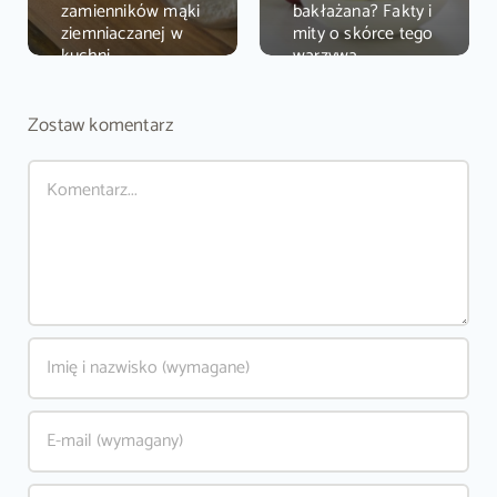
zamienników mąki
bakłażana? Fakty i
ziemniaczanej w
mity o skórce tego
kuchni
warzywa
Zostaw komentarz
Comment