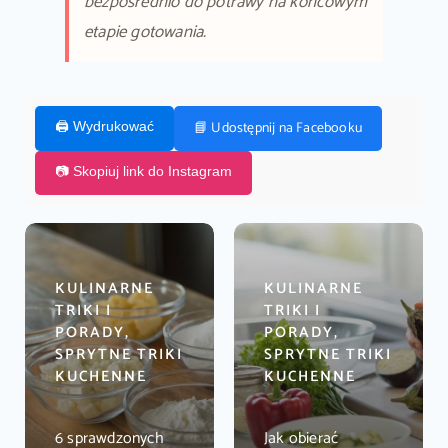
bezpośrednio do potrawy na końcowym
etapie gotowania.
📘 Udostępnij na Facebooku
🖨️ Wydrukować
📷 Skopiuj link do Instagram
KULINARNE
KULINARNE
TRIKI I
TRIKI I
PORADY,
PORADY,
SPRYTNE TRIKI
SPRYTNE TRIKI
KUCHENNE
KUCHENNE
6 sprawdzonych
Jak obierać