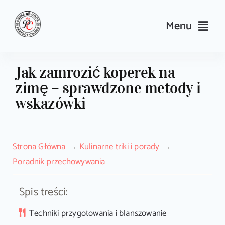
Skip
to
Menu
content
Przepisy
Jak zamrozić koperek na
zimę – sprawdzone metody i
Kulinarne triki i porady
wskazówki
Wyposażenie
Strona Główna
Kulinarne triki i porady
Search
Poradnik przechowywania
for:
Spis treści:
Sklep PrimeCook
Techniki przygotowania i blanszowanie