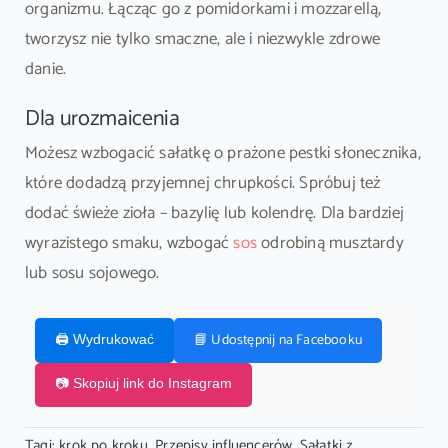
organizmu. Łącząc go z pomidorkami i mozzarellą,
tworzysz nie tylko smaczne, ale i niezwykle zdrowe
danie.
Dla urozmaicenia
Możesz wzbogacić sałatkę o prażone pestki słonecznika,
które dodadzą przyjemnej chrupkości. Spróbuj też
dodać świeże zioła – bazylię lub kolendrę. Dla bardziej
wyrazistego smaku, wzbogać
sos
odrobiną musztardy
lub sosu sojowego.
📘 Udostępnij na Facebooku
🖨️ Wydrukować
📷 Skopiuj link do Instagram
Tagi:
krok po kroku
,
Przepisy influencerów
,
Sałatki z