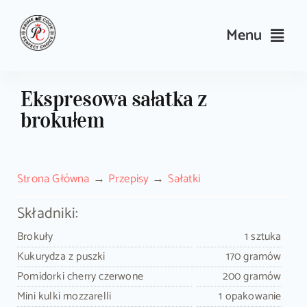
Skip
to
Menu
content
Przepisy
Ekspresowa sałatka z
brokułem
Kulinarne triki i porady
Wyposażenie
Strona Główna
Przepisy
Sałatki
Search
Składniki:
for:
Brokuły
1 sztuka
Kukurydza z puszki
170 gramów
Sklep PrimeCook
Pomidorki cherry czerwone
200 gramów
Mini kulki mozzarelli
1 opakowanie