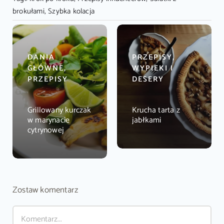
brokułami
,
Szybka kolacja
DANIA
PRZEPISY,
GŁÓWNE,
WYPIEKI I
PRZEPISY
DESERY
Grillowany kurczak
Krucha tarta z
w marynacie
jabłkami
cytrynowej
Zostaw komentarz
Comment