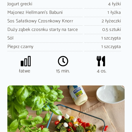
Jogurt grecki
4 łyżki
Majonez Hellmann's Babuni
1 łyżka
Sos Sałatkowy Czosnkowy Knorr
2 łyżeczki
Duży ząbek czosnku starty na tarce
0.5 sztuki
Sól
1 szczypta
Pieprz czarny
1 szczypta
łatwe
15 min.
4 os.