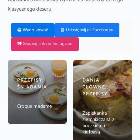
klasycznego deseru.
📘 Udostępnij na Facebooku
🖨️ Wydrukować
📷 Skopiuj link do Instagram
PRZEPISY,
DANIA
ŚNIADANIA
GŁÓWNE,
PRZEPISY
Croque madame
Zapiekanka
ziemniaczana z
boczkiem i
kiełbasą