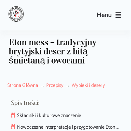
Skip
to
Menu
content
Przepisy
Eton mess – tradycyjny
brytyjski deser z bitą
Kulinarne triki i porady
śmietaną i owocami
Wyposażenie
Strona Główna
Przepisy
Wypieki i desery
Search
for:
Spis treści:
Sklep PrimeCook
Składniki i kulturowe znaczenie
Nowoczesne interpretacje i przygotowanie Eton mess