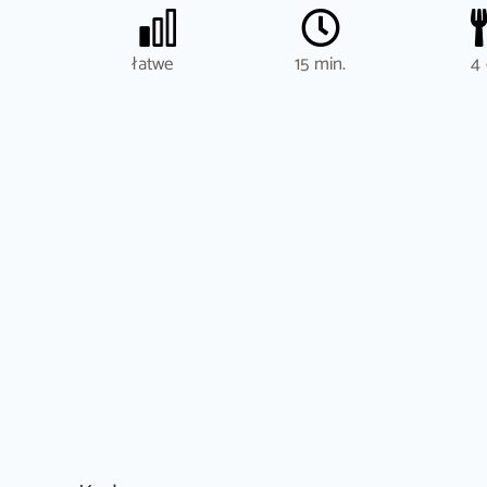
łatwe
15 min.
4 