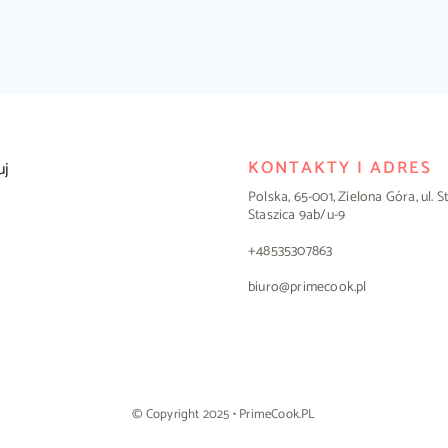
KONTAKTY I ADRES
uj
Polska, 65-001, Zielona Góra, ul. 
Staszica 9ab/u-9
+48535307863
biuro@primecook.pl
© Copyright 2025 • PrimeCook.PL