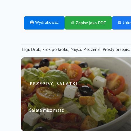
📘 Udo
🖨️ Wydrukować
📄 Zapisz jako PDF
Tagi:
Drób
,
krok po kroku
,
Mięso
,
Pieczenie
,
Prosty przepis
PRZEPISY, SAŁATKI
Sałata misz masz