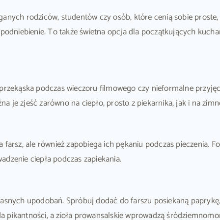
ganych rodziców, studentów czy osób, które cenią sobie proste
 podniebienie. To także świetna opcja dla początkujących kucha
 przekąska podczas wieczoru filmowego czy nieformalne przyjęci
żna je zjeść zarówno na ciepło, prosto z piekarnika, jak i na zimn
farsz, ale również zapobiega ich pękaniu podczas pieczenia. Fol
adzenie ciepła podczas zapiekania.
nych upodobań. Spróbuj dodać do farszu posiekaną paprykę, 
a pikantności, a zioła prowansalskie wprowadzą śródziemnomor