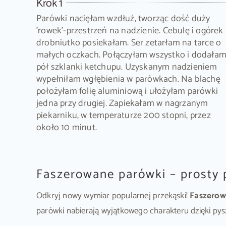
Krok 1
Parówki nacięłam wzdłuż, tworząc dość duży
'rowek'-przestrzeń na nadzienie. Cebulę i ogórek
drobniutko posiekałam. Ser zetarłam na tarce o
małych oczkach. Połączyłam wszystko i dodała
pół szklanki ketchupu. Uzyskanym nadzieniem
wypełniłam wgłębienia w parówkach. Na blachę
położyłam folię aluminiową i ułożyłam parówki
jedna przy drugiej. Zapiekałam w nagrzanym
piekarniku, w temperaturze 200 stopni, przez
około 10 minut.
Faszerowane parówki – prosty
Odkryj nowy wymiar popularnej przekąski!
Faszerow
parówki nabierają wyjątkowego charakteru dzięki py