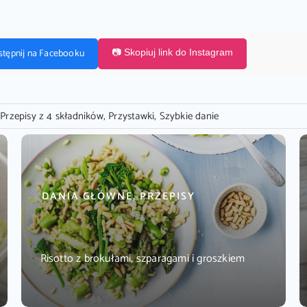
stępnij na Facebooku
📷 Skopiuj link do Instagram
,
Przepisy z 4 składników
,
Przystawki
,
Szybkie danie
DANIA GŁÓWNE, PRZEPISY
Risotto z brokułami, szparagami i groszkiem