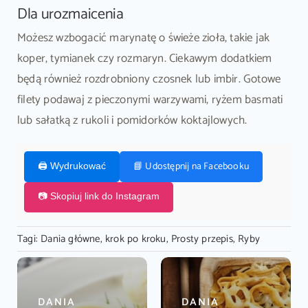
Dla urozmaicenia
Możesz wzbogacić marynatę o świeże zioła, takie jak
koper, tymianek czy rozmaryn. Ciekawym dodatkiem
będą również rozdrobniony czosnek lub imbir. Gotowe
filety podawaj z pieczonymi warzywami, ryżem basmati
lub sałatką z rukoli i pomidorków koktajlowych.
📘 Udostępnij na Facebooku
🖨️ Wydrukować
📷 Skopiuj link do Instagram
Tagi:
Dania główne
,
krok po kroku
,
Prosty przepis
,
Ryby
DANIA
DANIA