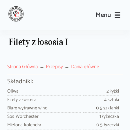
Skip
to
Menu
content
Przepisy
Filety z łososia I
Kulinarne triki i porady
Strona Główna
Przepisy
Dania główne
Wyposażenie
Składniki:
Search
Oliwa
2 łyżki
for:
Filety z łososia
4 sztuki
Białe wytrawne wino
0.5 szklanki
Sklep PrimeCook
Sos Worchester
1 łyżeczka
Mielona kolendra
0.5 łyżeczki