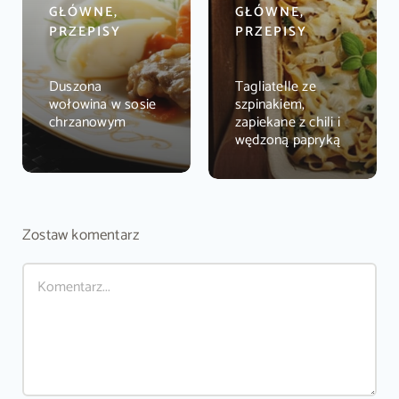
GŁÓWNE,
GŁÓWNE,
PRZEPISY
PRZEPISY
Duszona
Tagliatelle ze
wołowina w sosie
szpinakiem,
chrzanowym
zapiekane z chili i
wędzoną papryką
Zostaw komentarz
Comment