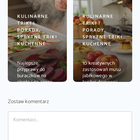
KULINARNE
KULINARNE
TRIKI I
TRIKI I
PORADY,
PORADY,
SPRYTNE TRIKI
SPRYTNE TRIKI
KUCHENNE
KUCHENNE
Najlepsze
10 kreatywnych
przyprawy do
zastosowań musu
buraczków na
jabłkowego w
ciepło i na zimno –
kuchni domowej
poradnik
Zostaw komentarz
Comment