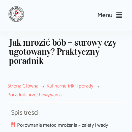
Skip
to
Menu
content
Przepisy
Jak mrozić bób – surowy czy
ugotowany? Praktyczny
Kulinarne triki i porady
poradnik
Wyposażenie
Strona Główna
Kulinarne triki i porady
Search
Poradnik przechowywania
for:
Spis treści:
Sklep PrimeCook
Porównanie metod mrożenia – zalety i wady