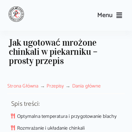
Skip
to
Menu
content
Przepisy
Jak ugotować mrożone
chinkali w piekarniku –
Kulinarne triki i porady
prosty przepis
Wyposażenie
Strona Główna
Przepisy
Dania główne
Search
for:
Spis treści:
Sklep PrimeCook
Optymalna temperatura i przygotowanie blachy
Rozmrażanie i układanie chinkali