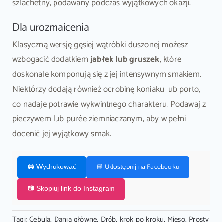
szlachetny, podawany podczas wyjątkowych okazji.
Dla urozmaicenia
Klasyczną wersję gęsiej wątróbki duszonej możesz
wzbogacić dodatkiem
jabłek lub gruszek
, które
doskonale komponują się z jej intensywnym smakiem.
Niektórzy dodają również odrobinę koniaku lub porto,
co nadaje potrawie wykwintnego charakteru. Podawaj z
pieczywem lub purée ziemniaczanym, aby w pełni
docenić jej wyjątkowy smak.
📘 Udostępnij na Facebooku
🖨️ Wydrukować
📷 Skopiuj link do Instagram
Tagi:
Cebula
,
Dania główne
,
Drób
,
krok po kroku
,
Mięso
,
Prosty