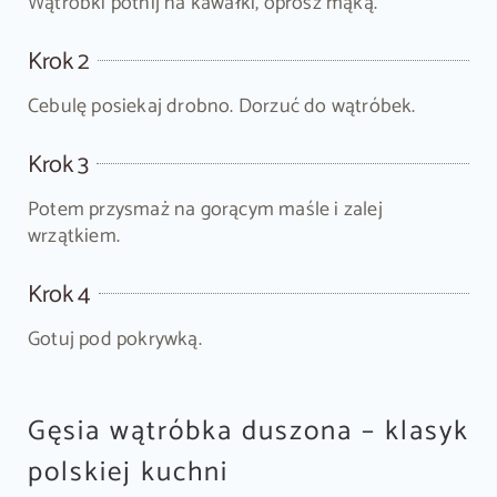
Wątróbki potnij na kawałki, oprósz mąką.
Krok 2
Cebulę posiekaj drobno. Dorzuć do wątróbek.
Krok 3
Potem przysmaż na gorącym maśle i zalej
wrzątkiem.
Krok 4
Gotuj pod pokrywką.
Gęsia wątróbka duszona – klasyk
polskiej kuchni