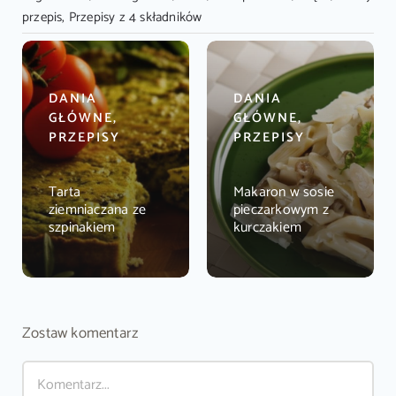
przepis
,
Przepisy z 4 składników
DANIA
DANIA
GŁÓWNE,
GŁÓWNE,
PRZEPISY
PRZEPISY
Tarta
Makaron w sosie
ziemniaczana ze
pieczarkowym z
szpinakiem
kurczakiem
Zostaw komentarz
Comment