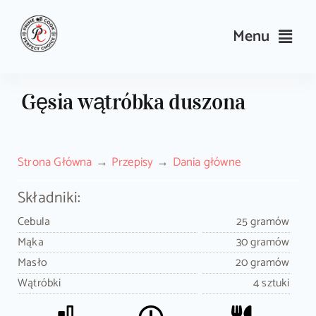
Skip
to
Menu
content
Przepisy
Gęsia wątróbka duszona
Kulinarne triki i porady
Strona Główna
Przepisy
Dania główne
Wyposażenie
Składniki:
Search
Cebula
25 gramów
for:
Mąka
30 gramów
Masło
20 gramów
Sklep PrimeCook
Wątróbki
4 sztuki