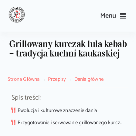
Skip
to
Menu
content
Przepisy
Grillowany kurczak lula kebab
– tradycja kuchni kaukaskiej
Kulinarne triki i porady
Wyposażenie
Strona Główna
Przepisy
Dania główne
Search
Spis treści:
for:
Ewolucja i kulturowe znaczenie dania
Sklep PrimeCook
Przygotowanie i serwowanie grillowanego kurczaka lula kebab