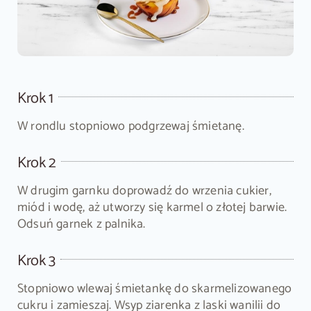
Krok 1
W rondlu stopniowo podgrzewaj śmietanę.
Krok 2
W drugim garnku doprowadź do wrzenia cukier,
miód i wodę, aż utworzy się karmel o złotej barwie.
Odsuń garnek z palnika.
Krok 3
Stopniowo wlewaj śmietankę do skarmelizowanego
cukru i zamieszaj. Wsyp ziarenka z laski wanilii do