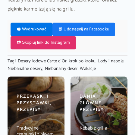
nektarynki, morele lub nawet gruszki, które również
pięknie karmelizują się na grillu.
📘 Udostępnij na Facebooku
🖨️ Wydrukować
📷 Skopiuj link do Instagram
Tagi:
Desery lodowe Carte d'Or
,
krok po kroku
,
Lody i napoje
,
Niebanalne desery
,
Niebanalny deser
,
Wakacje
PRZEKĄSKI I
DANIA
PRZYSTAWKI,
GŁÓWNE,
PRZEPISY
PRZEPISY
Tradycyjne
Kebab z grilla
czebureki z piwem