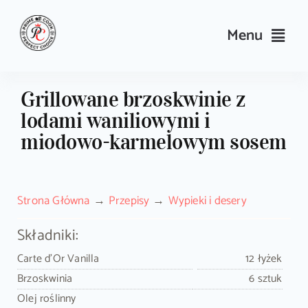
Skip
to
Menu
content
Przepisy
Grillowane brzoskwinie z
lodami waniliowymi i
Kulinarne triki i porady
miodowo-karmelowym sosem
Wyposażenie
Strona Główna
Przepisy
Wypieki i desery
Search
for:
Składniki:
Carte d'Or Vanilla
12 łyżek
Sklep PrimeCook
Brzoskwinia
6 sztuk
Olej roślinny