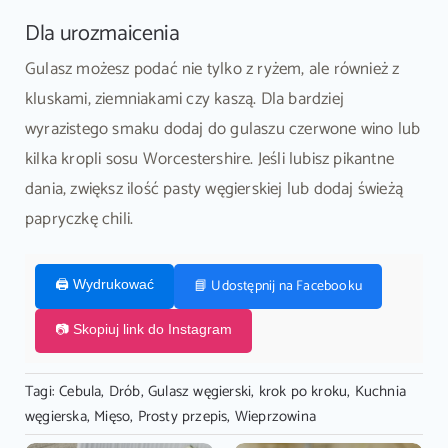
Dla urozmaicenia
Gulasz możesz podać nie tylko z ryżem, ale również z
kluskami, ziemniakami czy kaszą. Dla bardziej
wyrazistego smaku dodaj do gulaszu czerwone wino lub
kilka kropli sosu Worcestershire. Jeśli lubisz pikantne
dania, zwiększ ilość pasty węgierskiej lub dodaj świeżą
papryczkę chili.
📘 Udostępnij na Facebooku
🖨️ Wydrukować
📷 Skopiuj link do Instagram
Tagi:
Cebula
,
Drób
,
Gulasz węgierski
,
krok po kroku
,
Kuchnia
węgierska
,
Mięso
,
Prosty przepis
,
Wieprzowina