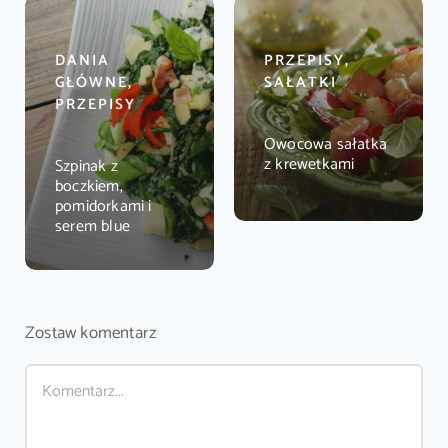
DANIA
PRZEPISY,
GŁÓWNE,
SAŁATKI
PRZEPISY
Owocowa sałatka
z krewetkami
Szpinak z
boczkiem,
pomidorkami i
serem blue
Zostaw komentarz
Comment