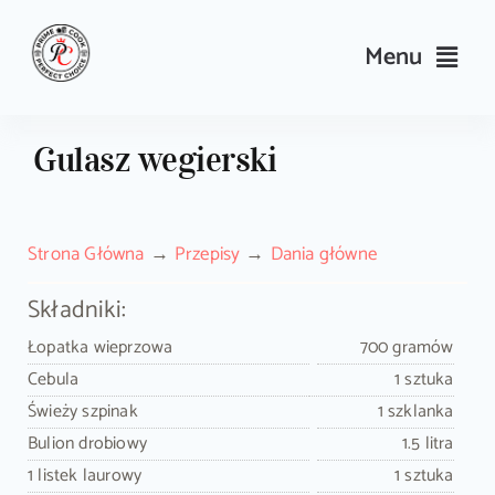
Skip
to
Menu
content
Przepisy
Gulasz wegierski
Kulinarne triki i porady
Strona Główna
Przepisy
Dania główne
Wyposażenie
Składniki:
Search
Łopatka wieprzowa
700 gramów
for:
Cebula
1 sztuka
Świeży szpinak
1 szklanka
Sklep PrimeCook
Bulion drobiowy
1.5 litra
1 listek laurowy
1 sztuka