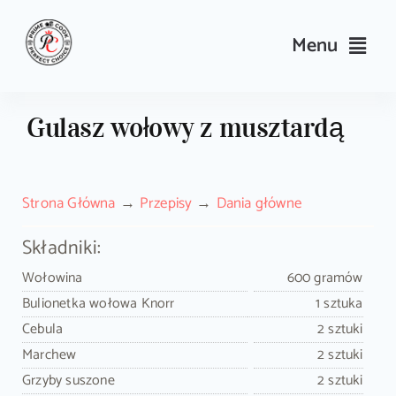
Skip
to
Menu
content
Przepisy
Gulasz wołowy z musztardą
Kulinarne triki i porady
Strona Główna
Przepisy
Dania główne
Wyposażenie
Składniki:
Search
Wołowina
600 gramów
for:
Bulionetka wołowa Knorr
1 sztuka
Cebula
2 sztuki
Sklep PrimeCook
Marchew
2 sztuki
Grzyby suszone
2 sztuki