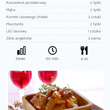
Koncentrat pomidorowy
2 łyżki
Mąka
2 łyżki
Kromki razowego chleba
2 sztuki
Musztarda
2 łyżki
Liść laurowy
1 sztuka
Ziele angielskie
3 ziarna
łatwe
60 min.
4 os.