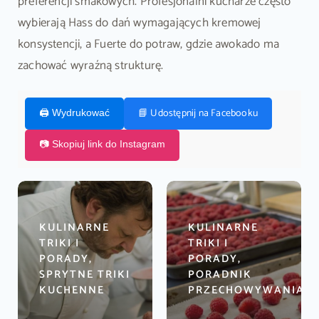
preferencji smakowych. Profesjonalni kucharze często
wybierają Hass do dań wymagających kremowej
konsystencji, a Fuerte do potraw, gdzie awokado ma
zachować wyraźną strukturę.
📘 Udostępnij na Facebooku
🖨️ Wydrukować
📷 Skopiuj link do Instagram
KULINARNE
KULINARNE
TRIKI I
TRIKI I
PORADY,
PORADY,
SPRYTNE TRIKI
PORADNIK
KUCHENNE
PRZECHOWYWANIA