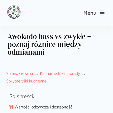
Skip
to
Menu
content
Przepisy
Awokado hass vs zwykłe –
poznaj różnice między
Kulinarne triki i porady
odmianami
Wyposażenie
Strona Główna
Kulinarne triki i porady
Search
Sprytne triki kuchenne
for:
Spis treści:
Sklep PrimeCook
Wartości odżywcze i dostępność