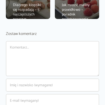
Dlaczego klopsiki
Jak mrozić maliny
się rozpadają – 5
prawidłowo –
najczęstszych
poradnik
przyczyn
przechowywania
owoców
Zostaw komentarz
Comment