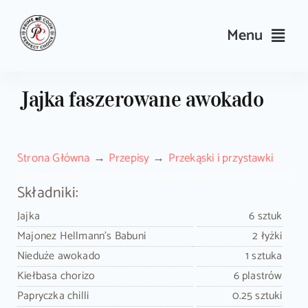
Skip
to
Menu
content
Przepisy
Jajka faszerowane awokado
Kulinarne triki i porady
Strona Główna
Przepisy
Przekąski i przystawki
Wyposażenie
Składniki:
Search
Jajka
6 sztuk
for:
Majonez Hellmann's Babuni
2 łyżki
Nieduże awokado
1 sztuka
Sklep PrimeCook
Kiełbasa chorizo
6 plastrów
Papryczka chilli
0.25 sztuki