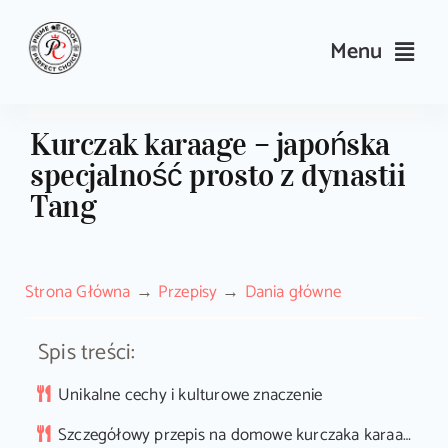
Skip
to
Menu
content
Przepisy
Kurczak karaage – japońska
specjalność prosto z dynastii
Kulinarne triki i porady
Tang
Wyposażenie
Strona Główna
Przepisy
Dania główne
Search
for:
Spis treści:
Sklep PrimeCook
Unikalne cechy i kulturowe znaczenie
Szczegółowy przepis na domowe kurczaka karaage