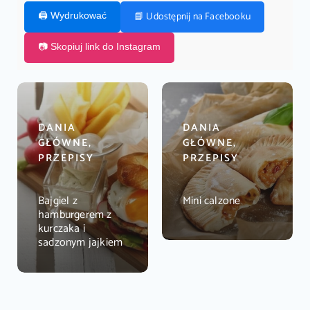
📘 Udostępnij na Facebooku
🖨️ Wydrukować
📷 Skopiuj link do Instagram
DANIA
DANIA
GŁÓWNE,
GŁÓWNE,
PRZEPISY
PRZEPISY
Bajgiel z
Mini calzone
hamburgerem z
kurczaka i
sadzonym jajkiem