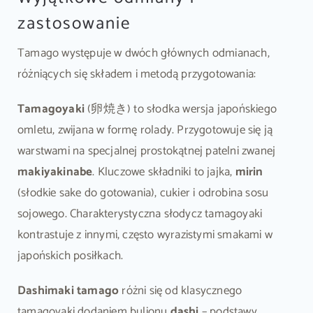
zastosowanie
Tamago występuje w dwóch głównych odmianach,
różniących się składem i metodą przygotowania:
Tamagoyaki
(卵焼き) to słodka wersja japońskiego
omletu, zwijana w formę rolady. Przygotowuje się ją
warstwami na specjalnej prostokątnej patelni zwanej
makiyakinabe
. Kluczowe składniki to jajka,
mirin
(słodkie sake do gotowania), cukier i odrobina sosu
sojowego. Charakterystyczna słodycz tamagoyaki
kontrastuje z innymi, często wyrazistymi smakami w
japońskich posiłkach.
Dashimaki tamago
różni się od klasycznego
tamagoyaki dodaniem bulionu
dashi
– podstawy