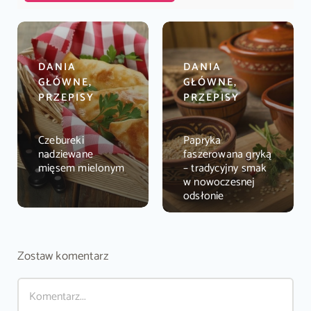
DANIA
DANIA
GŁÓWNE,
GŁÓWNE,
PRZEPISY
PRZEPISY
Czebureki
Papryka
nadziewane
faszerowana gryką
mięsem mielonym
– tradycyjny smak
w nowoczesnej
odsłonie
Zostaw komentarz
Comment