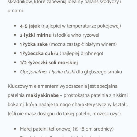
składników, które zapewnią idealny balans słodyczy i
umami:
4-5 jajek
(najlepiej w temperaturze pokojowej)
2 łyżki mirinu
(słodkie wino ryżowe)
1 łyżka sake
(można zastąpić białym winem)
1 łyżeczka cukru
(najlepiej drobnego)
1/2 łyżeczki soli morskiej
Opcjonalnie: 1 łyżka dashi
dla głębszego smaku
Kluczowym elementem wyposażenia jest specjalna
patelnia
makiyakinabe
– prostokątna patelnia z niskimi
bokami, która nadaje tamago charakterystyczny kształt.
Jeśli nie masz dostępu do takiej patelni, możesz użyć:
Małej patelni teflonowej (15-18 cm średnicy)