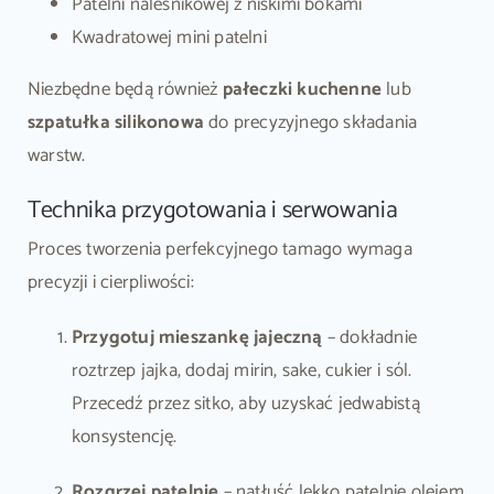
Patelni naleśnikowej z niskimi bokami
Kwadratowej mini patelni
Niezbędne będą również
pałeczki kuchenne
lub
szpatułka silikonowa
do precyzyjnego składania
warstw.
Technika przygotowania i serwowania
Proces tworzenia perfekcyjnego tamago wymaga
precyzji i cierpliwości:
Przygotuj mieszankę jajeczną
– dokładnie
roztrzep jajka, dodaj mirin, sake, cukier i sól.
Przecedź przez sitko, aby uzyskać jedwabistą
konsystencję.
Rozgrzej patelnię
– natłuść lekko patelnię olejem