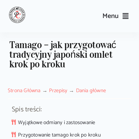
Skip
to
Menu
content
Przepisy
Tamago – jak przygotować
tradycyjny japoński omlet
Kulinarne triki i porady
krok po kroku
Wyposażenie
Strona Główna
Przepisy
Dania główne
Search
for:
Spis treści:
Sklep PrimeCook
Wyjątkowe odmiany i zastosowanie
Przygotowanie tamago krok po kroku