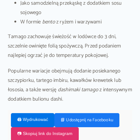
Jako samodzielną przekąskę z dodatkiem sosu
sojowego
W formie
bento
z ryżem i warzywami
Tamago zachowuje świeżość w lodówce do 3 dni,
szczelnie owinięte folią spożywczą. Przed podaniem
najlepiej ogrzać je do temperatury pokojowej.
Popularne wariacje obejmują dodanie posiekanego
szczypiorku, tartego imbiru, kawałków krewetek lub
łososia, a także wersję
dashimaki tamago
z intensywnym
dodatkiem bulionu dashi.
📘 Udostępnij na Facebooku
🖨️ Wydrukować
📷 Skopiuj link do Instagram