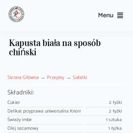
Skip
to
Menu
content
Przepisy
Kapusta biała na sposób
chiński
Kulinarne triki i porady
Wyposażenie
Strona Główna
Przepisy
Sałatki
Search
Składniki:
for:
Cukier
2 łyżki
Delikat przyprawa uniwersalna Knorr
2 łyżki
Sklep PrimeCook
Świeży imbir
1 sztuka
Olej sezamowy
1 łyżka