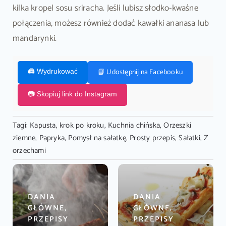
kilka kropel sosu sriracha. Jeśli lubisz słodko-kwaśne
połączenia, możesz również dodać kawałki ananasa lub
mandarynki.
📘 Udostępnij na Facebooku
🖨️ Wydrukować
📷 Skopiuj link do Instagram
Tagi:
Kapusta
,
krok po kroku
,
Kuchnia chińska
,
Orzeszki
ziemne
,
Papryka
,
Pomysł na sałatkę
,
Prosty przepis
,
Sałatki
,
Z
orzechami
DANIA
DANIA
GŁÓWNE,
GŁÓWNE,
PRZEPISY
PRZEPISY