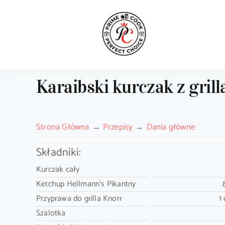
Skip
to
content
Karaibski kurczak z gril
Strona Główna
Przepisy
Dania główne
Składniki:
Kurczak cały
Ketchup Hellmann's Pikantny
Przyprawa do grilla Knorr
1
Szalotka