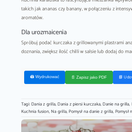
Kuchnia karaibska to fascynująca mieszanka wpływów 
takich jak ananas czy banany, w połączeniu z intens
aromatów.
Dla urozmaicenia
Spróbuj podać kurczaka z grillowanymi plastrami ana
doznania, zwiększ ilość chilli w salsie lub dodaj do
📘 Udo
🖨️ Wydrukować
📄 Zapisz jako PDF
Tagi:
Dania z grilla
,
Dania z piersi kurczaka
,
Danie na grilla
,
Kuchnia fusion
,
Na grilla
,
Pomysł na danie z grilla
,
Pomysł n