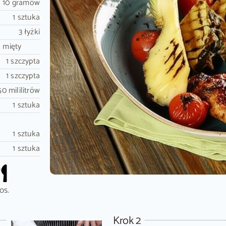
10 gramów
1 sztuka
3 łyżki
j mięty
1 szczypta
1 szczypta
50 mililitrów
1 sztuka
1 sztuka
1 sztuka
os.
Krok 2