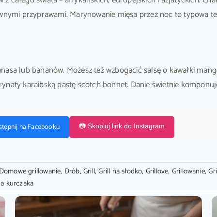
z całego świata – afrykańskich, europejskich i azjatyckich. Ch
ywnymi przyprawami. Marynowanie mięsa przez noc to typowa tec
nasa lub bananów. Możesz też wzbogacić salsę o kawałki mango l
 marynaty karaibską pastę scotch bonnet. Danie świetnie kompon
stępnij na Facebooku
📷 Skopiuj link do Instagram
Domowe grillowanie
,
Drób
,
Grill
,
Grill na słodko
,
Grillove
,
Grillowanie
,
Gr
a kurczaka