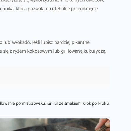
arakteryzuje się wykorzystaniem lokalnych owoców,
hnika, która pozwala na głębokie przeniknięcie
ub awokado. Jeśli lubisz bardziej pikantne
uje się z ryżem kokosowym lub grillowaną kukurydzą.
illowanie po mistrzowsku
,
Grilluj ze smakiem
,
krok po kroku
,