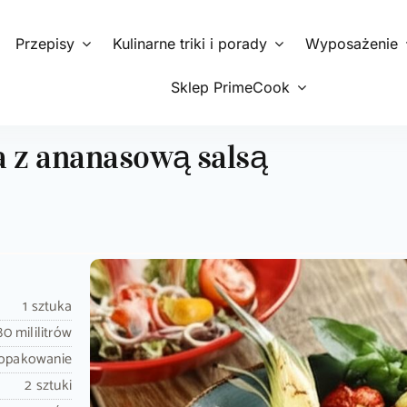
Przepisy
Kulinarne triki i porady
Wyposażenie
Sklep PrimeCook
la z ananasową salsą
1 sztuka
80 mililitrów
 opakowanie
2 sztuki