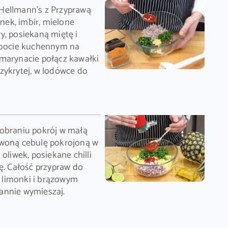
Hellmann's z Przyprawą
snek, imbir, mielone
y, posiekaną miętę i
robocie kuchennym na
 marynacie połącz kawałki
zykrytej, w lodówce do
 obraniu pokrój w małą
rwoną cebulę pokrojoną w
 oliwek, posiekane chilli
tę. Całość przypraw do
 limonki i brązowym
annie wymieszaj.