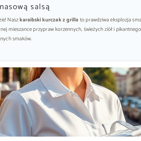
nanasową salsą
ie! Nasz
karaibski kurczak z grilla
to prawdziwa eksplozja smak
ej mieszance przypraw korzennych, świeżych ziół i pikantnego
ntnych smaków.