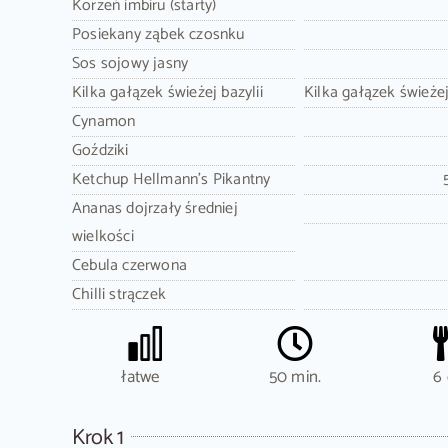
Korzeń imbiru (starty)
Posiekany ząbek czosnku
Sos sojowy jasny
Kilka gałązek świeżej bazylii
Kilka gałązek świeże
Cynamon
Goździki
Ketchup Hellmann's Pikantny
Ananas dojrzały średniej
wielkości
Cebula czerwona
Chilli strączek
łatwe
50 min.
6 
Krok 1