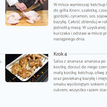
W misce wymieszaj: ketchup 
do grilla Knorr, szalotkę, czo
goździki, cynamon, sos sojow
bazylię. Całość zblenduj w 
jednolitą masę. W uzyskanej
kurczaka i odstaw w misce pr
następnego dnia.
Krok 4
,
Salsa z ananasa: ananasa po
kostkę, dorzuć do niego cze
małą kostkę, ketchup, oliwę z
oraz posiekaną bazylię i mię
smaku wyciśniętym sokiem z
cukrem, wszystko razem star