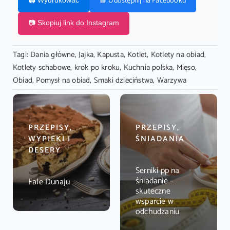
📘 Udostępnij na Facebooku
📷 Skopiuj link do Instagram
Tagi:
Dania główne
,
Jajka
,
Kapusta
,
Kotlet
,
Kotlety na obiad
,
Kotlety schabowe
,
krok po kroku
,
Kuchnia polska
,
Mięso
,
Obiad
,
Pomysł na obiad
,
Smaki dzieciństwa
,
Warzywa
PRZEPISY,
PRZEPISY,
WYPIEKI I
ŚNIADANIA
DESERY
Serniki pp na
śniadanie –
Fale Dunaju
skuteczne
wsparcie w
odchudzaniu