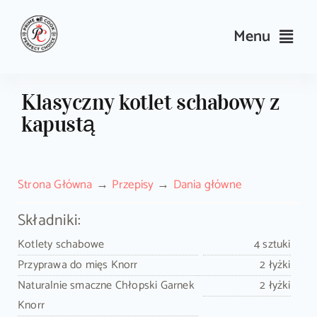
Skip
to
Menu
content
Przepisy
Klasyczny kotlet schabowy z
kapustą
Kulinarne triki i porady
Wyposażenie
Strona Główna
Przepisy
Dania główne
Search
Składniki:
for:
Kotlety schabowe
4 sztuki
Przyprawa do mięs Knorr
2 łyżki
Sklep PrimeCook
Naturalnie smaczne Chłopski Garnek
2 łyżki
Knorr