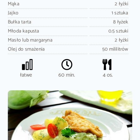
Mąka
2 łyżki
Jajko
1 sztuka
Bułka tarta
8 łyżek
Młoda kapusta
0.5 sztuki
Masło lub margaryna
2 łyżki
Olej do smażenia
50 mililitrów
łatwe
60 min.
4 os.