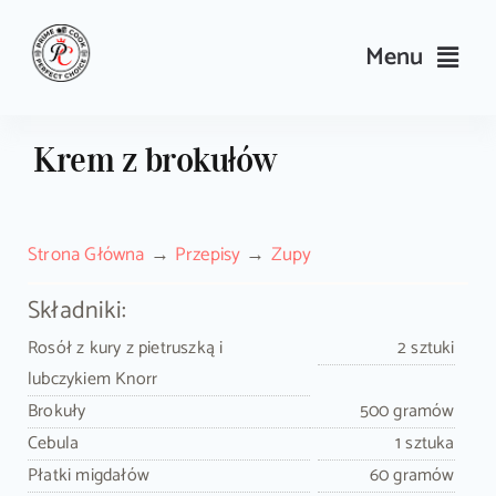
Skip
to
Menu
content
Przepisy
Krem z brokułów
Kulinarne triki i porady
Strona Główna
Przepisy
Zupy
Wyposażenie
Składniki:
Search
Rosół z kury z pietruszką i
2 sztuki
for:
lubczykiem Knorr
Brokuły
500 gramów
Sklep PrimeCook
Cebula
1 sztuka
Płatki migdałów
60 gramów