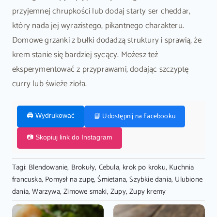
przyjemnej chrupkości lub dodaj starty ser cheddar,
który nada jej wyrazistego, pikantnego charakteru.
Domowe grzanki z bułki dodadzą struktury i sprawią, że
krem stanie się bardziej sycący. Możesz też
eksperymentować z przyprawami, dodając szczyptę
curry lub świeże zioła.
📘 Udostępnij na Facebooku
🖨️ Wydrukować
📷 Skopiuj link do Instagram
Tagi:
Blendowanie
,
Brokuły
,
Cebula
,
krok po kroku
,
Kuchnia
francuska
,
Pomysł na zupę
,
Śmietana
,
Szybkie dania
,
Ulubione
dania
,
Warzywa
,
Zimowe smaki
,
Zupy
,
Zupy kremy