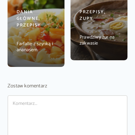
DANIA
PRZEPISY,
GŁÓWNE,
ZUPY
PRZEPISY
Prawdziwy żur na
zakwasie
Farfalle z szynką i
ananasem
Zostaw komentarz
Comment