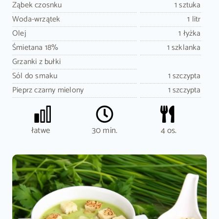
Ząbek czosnku
1 sztuka
Woda-wrzątek
1 litr
Olej
1 łyżka
Śmietana 18%
1 szklanka
Grzanki z bułki
Sól do smaku
1 szczypta
Pieprz czarny mielony
1 szczypta
łatwe
30 min.
4 os.