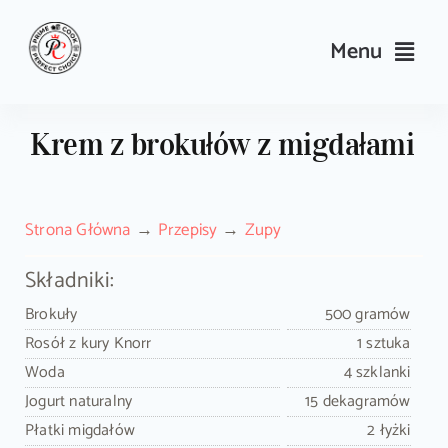
Skip
to
Menu
content
Przepisy
Krem z brokułów z migdałami
Kulinarne triki i porady
Strona Główna
Przepisy
Zupy
Wyposażenie
Składniki:
Search
Brokuły
500 gramów
for:
Rosół z kury Knorr
1 sztuka
Woda
4 szklanki
Sklep PrimeCook
Jogurt naturalny
15 dekagramów
Płatki migdałów
2 łyżki